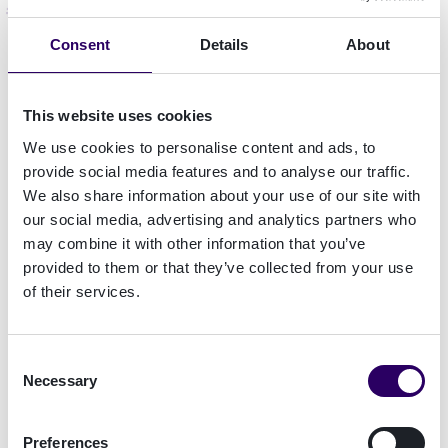
Fintechs - mehr als nur Interaktionen
...
Consent
Details
About
Ein perfektes Beispiel für diese Notwendigkeit
sind Fintechs, die in den letzten Jahren viele
This website uses cookies
Kunden für sich gewinnen konnten. Ihr
We use cookies to personalise content and ads, to
Erfolgsrezept besteht aus mehreren Zutaten: ein
provide social media features and to analyse our traffic.
selbstzufriedener Privatbankensektor, gutes
We also share information about your use of our site with
Marketing und ein Produkt, das für junge
our social media, advertising and analytics partners who
Menschen mit anderen Ansprüchen attraktiv ist.
may combine it with other information that you’ve
provided to them or that they’ve collected from your use
Doch der wohl größte Faktor ist, dass diese
of their services.
Banken einen innovativen Ansatz für das
Onboarding verwenden. Der Prozess ist simpel,
Consent
kann auf Mobilgeräten durchgeführt werden und
Necessary
Selection
integriert digitale ID-Systeme sowie eine
Echtheitsprüfung mittels Videosequenz. Das
Preferences
Onboarding ist in der Regel sehr schnell. Das