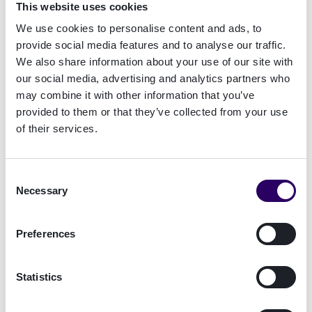
This website uses cookies
Brugerroller
↓
We use cookies to personalise content and ads, to
provide social media features and to analyse our traffic.
Virksomhedsdata
↓
We also share information about your use of our site with
our social media, advertising and analytics partners who
Centraliseret fakturering
↓
may combine it with other information that you’ve
Separate konti
provided to them or that they’ve collected from your use
↓
of their services.
Consent
Necessary
Selection
The eSigning Playbook
Your no-regret guide to choosing the
Preferences
right eSignature solution—covering
signature types, legal standards,
Statistics
implementation options, and real-world
success stories to help you make a