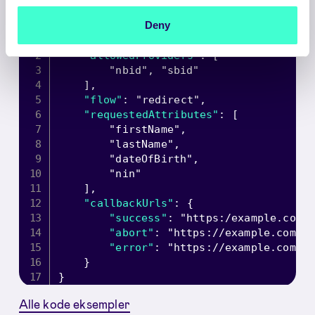
Deny
{
"allowedProviders"
:
[
"nbid"
,
"sbid"
]
,
"flow"
:
"redirect"
,
"requestedAttributes"
:
[
"firstName"
,
"lastName"
,
"dateOfBirth"
,
"nin"
]
,
"callbackUrls"
:
{
"success"
:
"https:/example.com/
"abort"
:
"https://example.com/?
"error"
:
"https://example.com/?
}
}
Alle kode eksempler