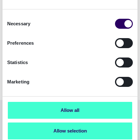
Consent
Necessary
Selection
MitID
Samleikin
Preferences
Statistics
Lokal IdP
Marketing
Allow all
Designet til udviklere
Byg autentificeringsløsninger med
Allow selection
udviklervenlige API'er