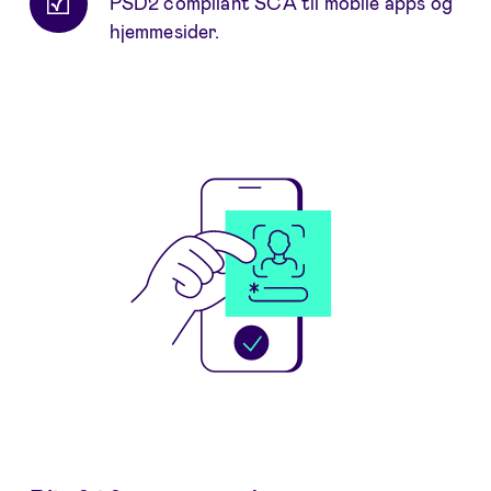
PSD2 compliant SCA til mobile apps og
hjemmesider.