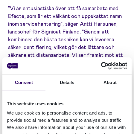
"Vi är entusiastiska över att få samarbeta med
Efecte, som är ett välkänt och uppskattat namn
inom servicehantering", säger Antti Harsunen,
landschef för Signicat Finland. "Genom att
kombinera den bästa tekniken kan vi leverera
säker identifiering, vilket gör det lättare och
säkrare att distansarbeta. Vi ser framåt mot att
få tillhandahålla ett säkrare och bättre sätt för
identifiering på nätet."
Consent
Details
About
"I dag är det viktigare med säkerhet och
förtroende än någonsin. Vår mission är att
digitalisera och automatisera arbetet, och vi är
This website uses cookies
övertygade om att organisationer kan vara
We use cookies to personalise content and ads, to
produktiva och samtidigt arbeta med hög
provide social media features and to analyse our traffic.
säkerhet. Tillsammans med Signicat hjälper
We also share information about your use of our site with
Efecte IGA företag att bättre hantera