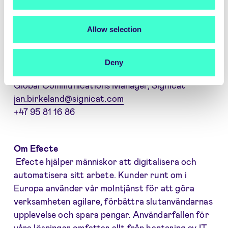
Santeri Jussila
CPO, Efecte
Allow selection
santeri.jussila@efecte.com
+358 50 487 1915
Deny
Jan Birkeland
Global Communications Manager, Signicat
jan.birkeland@signicat.com
+47 95 81 16 86
Om Efecte
Efecte hjälper människor att digitalisera och
automatisera sitt arbete. Kunder runt om i
Europa använder vår molntjänst för att göra
verksamheten agilare, förbättra slutanvändarnas
upplevelse och spara pengar. Användarfallen för
våra lösningar omfattar allt från hantering av IT-