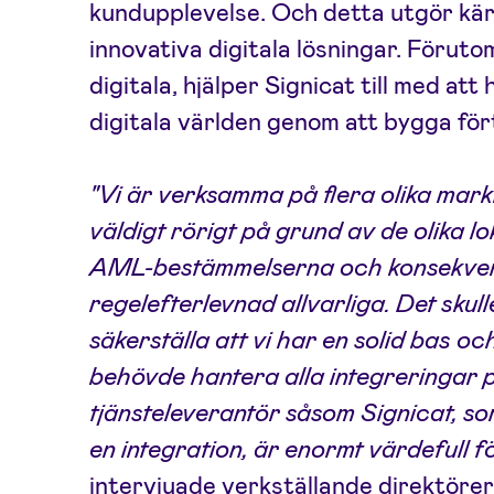
kundupplevelse. Och detta utgör kärn
innovativa digitala lösningar. Förutom
digitala, hjälper Signicat till med at
digitala världen genom att bygga fö
"Vi är verksamma på flera olika mark
väldigt rörigt på grund av de olika lo
AML-bestämmelserna och konsekven
regelefterlevnad allvarliga. Det skull
säkerställa att vi har en solid bas oc
behövde hantera alla integreringar p
tjänsteleverantör såsom Signicat, so
en integration, är enormt värdefull f
intervjuade verkställande direktöre