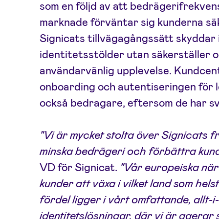
som en följd av att bedrägerifrekven
marknade förväntar sig kunderna sä
Signicats tillvägagångssätt skyddar 
identitetsstölder utan säkerställer 
användarvänlig upplevelse. Kundcent
onboarding och autentiseringen för 
också bedragare, eftersom de har sv
"Vi är mycket stolta över Signicats 
minska bedrägeri och förbättra kun
VD för Signicat.
"Vår europeiska närv
kunder att växa i vilket land som hels
fördel ligger i vårt omfattande, allt-i
identitetslösningar, där vi är agera