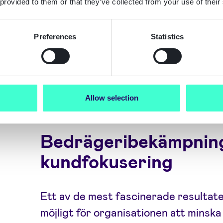
papperssidor under första året.
 provided to them or that they’ve collected from your use of their
Återbetalning inom mindre än 6 m
Dessutom upptäckte en av Signica
Preferences
Statistics
inom HR, operativa effektivitetsf
automatiserad identitetsverifierin
sparade 40 000 timmar per år när 
på konsulter.
Allow selection
Bedrägeribekämpnin
kundfokusering
Ett av de mest fascinerade resultate
möjligt för organisationen att minsk