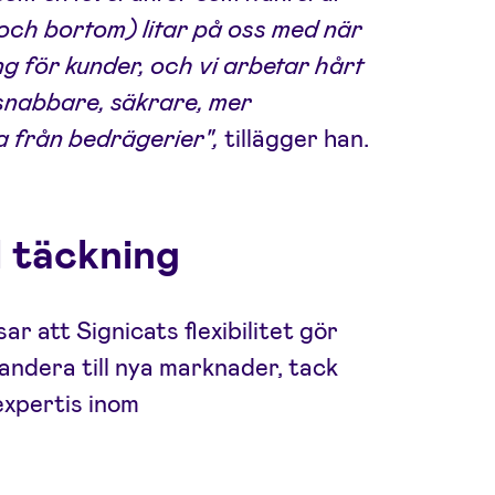
(och bortom) litar på oss med när
ng för kunder, och vi arbetar hårt
snabbare, säkrare, mer
a från bedrägerier",
tillägger han.
al täckning
r att Signicats flexibilitet gör
pandera till nya marknader, tack
expertis inom