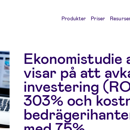
Produkter
Priser
Resurse
Ekonomistudie a
visar på att av
investering (RO
303% och kostn
bedrägerihante
med 75%