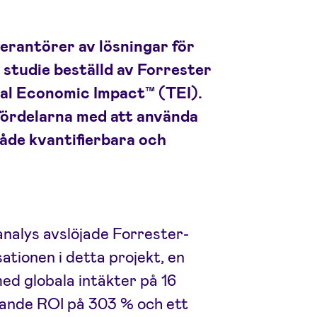
verantörer av lösningar för
n studie beställd av Forrester
tal Economic Impact™ (TEI).
fördelarna med att använda
både kvantifierbara och
analys avslöjade Forrester-
tionen i detta projekt, en
med globala intäkter på 16
rande ROI på 303 % och ett