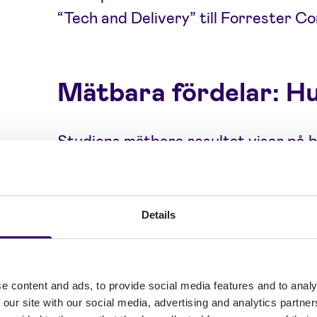
“Tech and Delivery” till Forrester Co
Mätbara fördelar: H
Studiens mätbara resultat visar på 
för Signicats kunder, där resultatet
Bedrägerikostnaderna minskade me
Details
att bedrägerifrekevensen.
Kundkonverteringsfrekvensen ök
Arbetskostnadsbesparing tack var
e content and ads, to provide social media features and to analy
det faktum att man undvek att skri
 our site with our social media, advertising and analytics partn