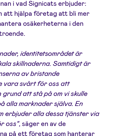
an i vad Signicats erbjuder:
 att hjälpa företag att bli mer
t hantera osäkerheterna i den
rtroende.
nader, identitetsområdet är
kala skillnaderna. Samtidigt är
serna av bristande
e vara svårt för oss att
h grund att stå på om vi skulle
å alla marknader själva. En
m erbjuder alla dessa tjänster via
ör oss"
, säger en av de
rna på ett företag som hanterar