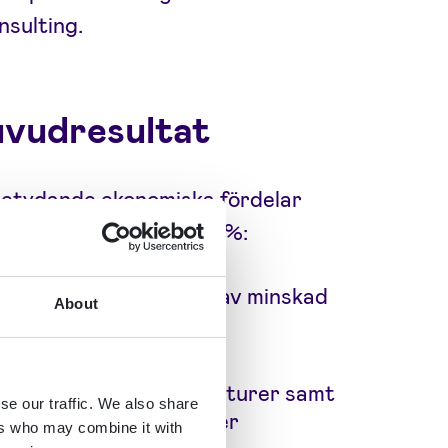
nsulting.
uvudresultat
betydande ekonomiska fördelar
 visar på en ROI på 303 %:
d 75 %, som en följd av minskad
About
ade med 19%.
e digitaliserade signaturer samt
se our traffic. We also share
va ut mer än 1,1 miljoner
ers who may combine it with