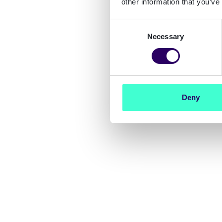
other information that you’ve
Consent
Necessary
Selection
Deny