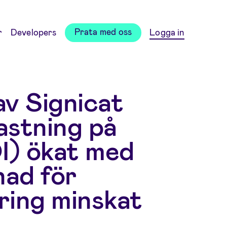
Prata med oss
r
Developers
Logga in
v Signicat
kastning på
I) ökat med
ad för
ring minskat