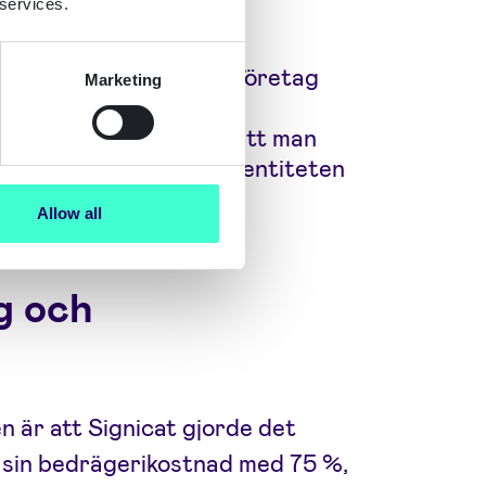
 services.
ånader.
ts kunder, ett konsultföretag
Marketing
örbättringar tack vare
g, vilket resulterade i att man
man skulle verifiera identiteten
Allow all
g och
n är att Signicat gjorde det
a sin bedrägerikostnad med 75 %,