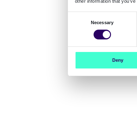
other information that you’ve
Consent
Necessary
Selection
Deny