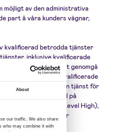
m möjligt av den administrativa
nde part å våra kunders vägnar,
av kvalificerad betrodda tjänster
jänster, inklusive kvalificerade
ignicat planerar även att genomgå
ör att kunna utfärda kvalificerade
). Vi erbjuder redan en tjänst för
About
ppgifter (PID), baserad på
vå enligt eIDAS (eIDAS Level High),
och digitala plånböcker
se our traffic. We also share
ers who may combine it with