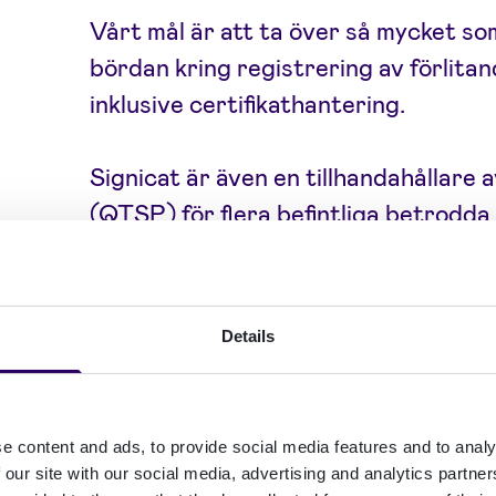
Vårt mål är att ta över så mycket so
bördan kring registrering av förlita
inklusive certifikathantering.
Signicat är även en tillhandahållare 
(QTSP) för flera befintliga betrodda t
elektroniska underskrifter (QES). S
den certifieringsprocess som krävs f
elektroniska intyg om attribut (QEAA
Details
utfärdande av personidentifieringsu
identitetsverifiering på hög tillitsni
som kan användas av medlemsstater 
e content and ads, to provide social media features and to analy
 our site with our social media, advertising and analytics partn