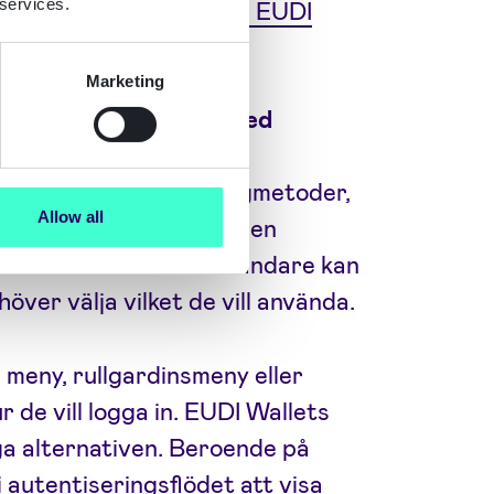
 services.
ig att förbereda dig för EUDI
Marketing
 Wallets parallellt med
g för olika autentiseringmetoder,
Allow all
nte att veta i förväg om en
åtna metoder. Vissa användare kan
höver välja vilket de vill använda.
 meny, rullgardinsmeny eller
r de vill logga in. EUDI Wallets
liga alternativen. Beroende på
autentiseringsflödet att visa