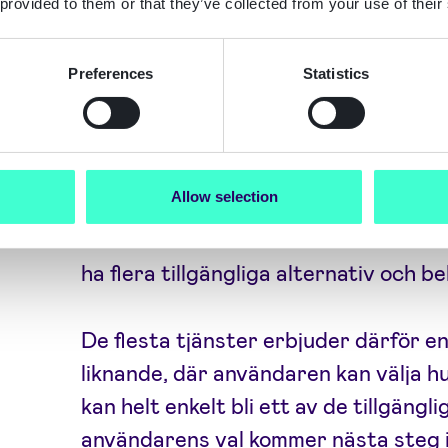
 provided to them or that they’ve collected from your use of their
Läs mer om
hur Signicat kan hjälpa d
Wallets
.
Preferences
Statistics
Hur kommer företag att stödja EUDI
befintliga eID:n?
När du gör din onlinetjänst tillgängli
Allow selection
som eID:n eller plånböcker, går det i
användare redan har en av dina till
ha flera tillgängliga alternativ och be
De flesta tjänster erbjuder därför en
liknande, där användaren kan välja hu
kan helt enkelt bli ett av de tillgäng
användarens val kommer nästa steg i 