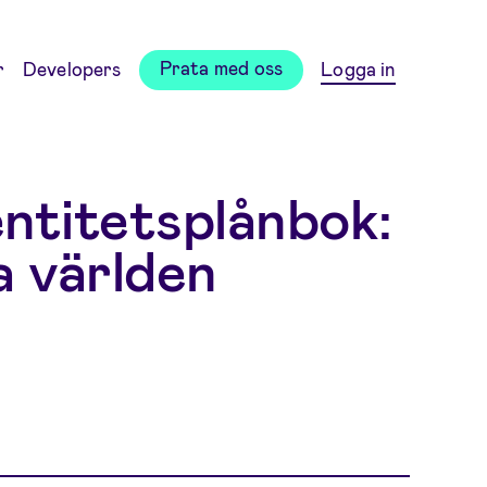
Prata med oss
r
Developers
Logga in
entitetsplånbok:
a världen