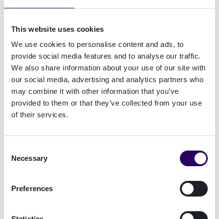
kontrollera signaturernas giltighet och om de
överensstämmer med eIDAS. Detta kan göras
This website uses cookies
genom att använda en eIDAS-certifierad
We use cookies to personalise content and ads, to
valideringstjänst. Kontrollera ansvar och
provide social media features and to analyse our traffic.
ansvarsfrihet. Eftersom valideringen av
We also share information about your use of our site with
elektroniska signaturer och elektroniska
our social media, advertising and analytics partners who
stämplar är reglerad ska du välja en eIDAS-
may combine it with other information that you’ve
certifierad valideringstjänst
.
provided to them or that they’ve collected from your use
of their services.
8. Brett stöd för olika autentiseringsmetoder
:
Innan du väljer en din tjänsteleverantör bör du
kontrollera vilka autentiseringsmetoder som de
Consent
Necessary
Selection
stöder i olika länder. Om du signerar dokument i
flera länder är det ofta viktigt att olika
autentiseringsmetoder stöds.
Preferences
9. Bra användarupplevelse:
Se till att den e-
Statistics