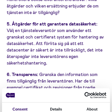
åtgärder och vilken ersättning erbjuder de om
tjänsten inte är tillgänglig?
5. Åtgärder för att garantera datasäkerhet:
Välj en tjänsteleverantör som använder ett
granskat och certifierat system för hantering av
datasäkerhet. Att förlita sig på att ett
datacenter är säkert är inte tillräckligt, det inte
återspeglar inte leverantörens egen
säkerhetshantering
.
6. Transparens:
Granska den information som
finns tillgänglig från leverantören. Har de till
exempel certifikat och revisioner från tredje
part
?
7. Godkänd valideringstjänst:
Om du använder
Consent
Details
About
en elektronisk signatur ska du se till att du kan