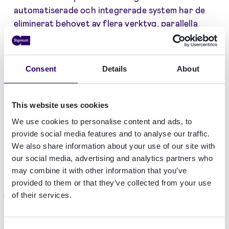
automatiserade och integrerade system har de
eliminerat behovet av flera verktyg, parallella
processer och manuella granskningar. Detta har
sparat tid, kostnader och resurser motsvarande
40 000 timmar av konsulternas tid per år.
Consent
Details
About
–
"– Vår organisation har förbättrats
tack vare Signicat, då vi har tagit bort
This website uses cookies
en stor administrativ del av processen
We use cookies to personalise content and ads, to
från våra anställda."
provide social media features and to analyse our traffic.
We also share information about your use of our site with
IT Product Owner och Manager, HR-konsultföretag.
our social media, advertising and analytics partners who
may combine it with other information that you’ve
provided to them or that they’ve collected from your use
Total Economic Impact™: Operativa
of their services.
effektiviseringar med digital identitet