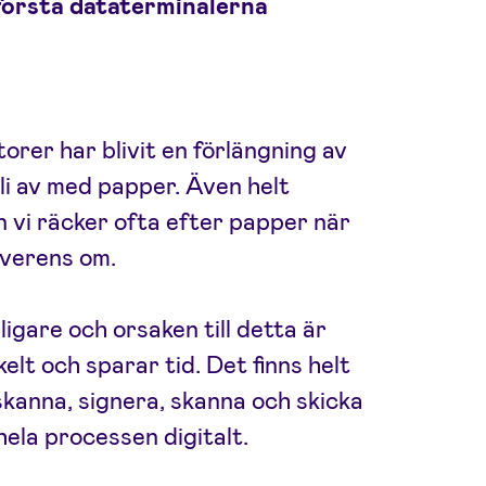
e första dataterminalerna
orer har blivit en förlängning av
li av med papper. Även helt
en vi räcker ofta efter papper när
överens om.
ligare och orsaken till detta är
elt och sparar tid. Det finns helt
 skanna, signera, skanna och skicka
ela processen digitalt.