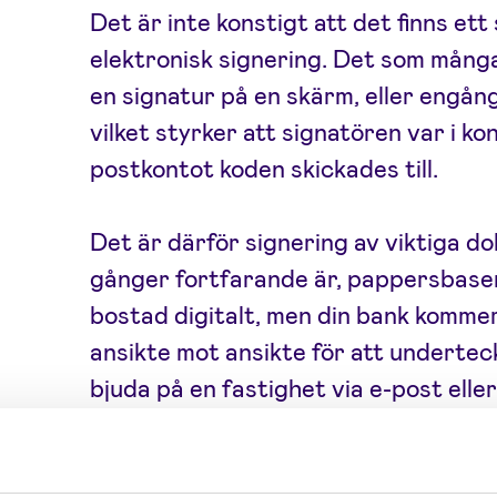
Det är inte konstigt att det finns ett
elektronisk signering. Det som många
en signatur på en skärm, eller engångs
vilket styrker att signatören var i kon
postkontot koden skickades till.
Det är därför signering av viktiga d
gånger fortfarande är, pappersbasera
bostad digitalt, men din bank kommer 
ansikte mot ansikte för att undertec
bjuda på en fastighet via e-post ell
du fortfarande dyka upp någonstans 
handlingar kräver fortfarande en han