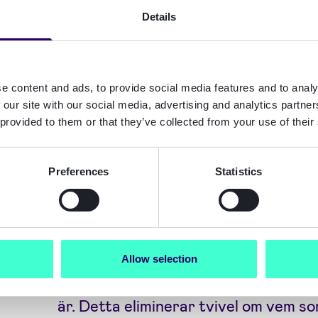
Details
Det är dessa situationer när du ver
undertecknade dokumentet som har lä
magiskt som skulle göra det möjligt f
e content and ads, to provide social media features and to analy
nödvändiga nivån av förtroende utan
 our site with our social media, advertising and analytics partn
ansikte.
 provided to them or that they’ve collected from your use of their
Verifierade elektroniska signaturer 
Preferences
Statistics
och andra viktiga dokument kan unde
verifierad digital identitet (eID), s
eller MitID i Danmark, eller teknolog
identitetsdokument och till och med k
Allow selection
videointervju för att säkerställa att
är. Detta eliminerar tvivel om vem 