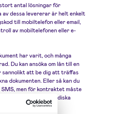
 stort antal lösningar för
 av dessa levererar är helt enkelt
kod till mobiltelefon eller email,
troll av mobiltelefonen eller e-
okument har varit, och många
d. Du kan ansöka om lån till en
sannolikt att be dig att träffas
kna dokumenten. Eller så kan du
er SMS, men för kontraktet måste
med ett ID. Många juridiska
dskriven signatur.