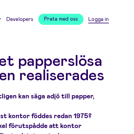
Prata med oss
r
Developers
Logga in
et papperslösa
gen realiserades
ligen kan säga adjö till papper,
öst kontor föddes redan 1975?
kel förutspådde att kontor