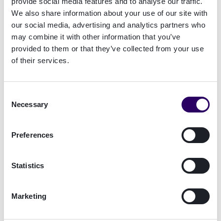
provide social media features and to analyse our traffic.
We also share information about your use of our site with
our social media, advertising and analytics partners who
Trust Orchestration
may combine it with other information that you’ve
Automatisera och orkestrera
provided to them or that they’ve collected from your use
of their services.
kompatibla identitets- och
riskarbetsflöden
Consent
Orkestrera, bygg, visualisera och automatisera
Necessary
Selection
affärsflöden för riskhantering, KYC/KYB och
AML-kompatibel onboarding, säker autentisering
Preferences
och elektronisk signering.
Statistics
Signicat Mint
RiskFlow Orchestration
Marketing
Digital Evidence Management