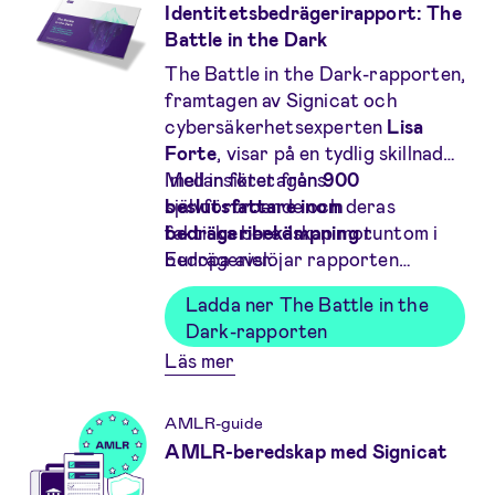
Identitetsbedrägerirapport: The
Battle in the Dark
The Battle in the Dark-rapporten,
framtagen av Signicat och
cybersäkerhetsexperten
Lisa
Forte
, visar på en tydlig skillnad
mellan företagens
Med insikter från
900
självförtroende och deras
beslutsfattare inom
faktiska beredskap mot
bedrägeribekämpning
runtom i
bedrägerier.
Europa avslöjar rapporten
förbisedda hot, inkomstförluster
Ladda ner The Battle in the
och föråldrade skyddsåtgärder —
Dark-rapporten
och visar tydligt att det krävs
Läs mer om Identitetsbedrägerirapport: The Battl
Läs mer
omedelbara åtgärder för att
förhindra identitetsbedrägerier
och stärka skyddet.
AMLR-guide
AMLR-beredskap med Signicat