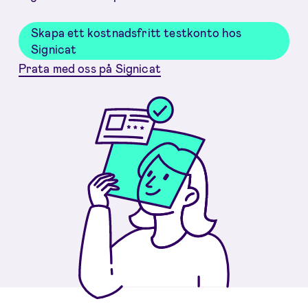
Skapa ett kostnadsfritt testkonto hos
Signicat
Prata med oss på Signicat