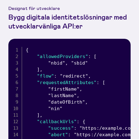
Designat för utvecklare
Bygg digitala identitetslösningar med
utvecklarvänliga API:er
{
"allowedProviders"
:
[
"nbid"
,
"sbid"
]
,
"flow"
:
"redirect"
,
"requestedAttributes"
:
[
"firstName"
,
"lastName"
,
"dateOfBirth"
,
"nin"
]
,
"callbackUrls"
:
{
"success"
:
"https:/example.com/
"abort"
:
"https://example.com/?