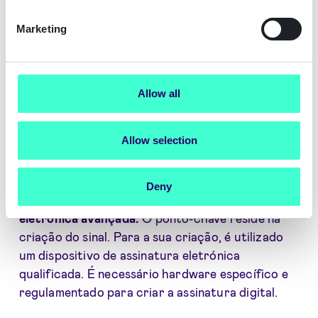
assinatura eletrónica avançada
esse requisito é
indispensável.
Este é um fator essencial para a
Marketing
assinatura de contratos
, uma vez que a lei exige
um critério de segurança elevado para este tipo
de operações de risco, para além da obrigação de
Allow all
cumprir os regulamentos relativos ao
branqueamento de capitais.
Allow selection
Quanto à sua relação com a assinatura
eletrónica qualificada,
ambas partilham todas as
Deny
características e utilizações da assinatura
eletrónica avançada.
O ponto-chave reside na
criação do sinal. Para a sua criação, é utilizado
um dispositivo de assinatura eletrónica
qualificada. É necessário hardware específico e
regulamentado para criar a assinatura digital.