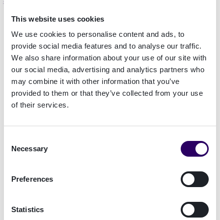
Diferenças entre uma assinatura
eletrónica simples, avançada e
This website uses cookies
qualificada
We use cookies to personalise content and ads, to
provide social media features and to analyse our traffic.
We also share information about your use of our site with
A
assinatura eletrónica avançada
é um dos três
our social media, advertising and analytics partners who
tipos de assinatura eletrónica mais difundidos.
may combine it with other information that you’ve
Esta
assinatura eletrónica
apresenta diferenças
provided to them or that they’ve collected from your use
substanciais em relação aos outros dois tipos: a
of their services.
assinatura
eletrónica simples
e a
assinatura
eletrónica qualificada.
Consent
Necessary
Selection
A principal
diferença em relação a uma
assinatura eletrónica simples é a identificação
Preferences
da pessoa signatária.
Na
assinatura eletrónica
simples, não é necessário criar um padrão de
Statistics
identificação do signatário, ao passo que na