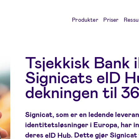
Produkter
Priser
Ressu
Tsjekkisk Bank i
Signicats eID H
dekningen til 3
Signicat, som er en ledende leveran
identitetsløsninger i Europa, har i
deres
eID Hub
. Dette gjør Signicat 