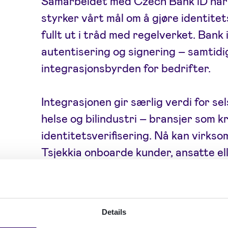
Samarbeidet med Czech Bank iD har 
styrker vårt mål om å gjøre identitet
fullt ut i tråd med regelverket. Bank
autentisering og signering – samtid
integrasjonsbyrden for bedrifter.
Integrasjonen gir særlig verdi for sel
helse og bilindustri – bransjer som k
identitetsverifisering. Nå kan virksom
Tsjekkia onboarde kunder, ansatte e
full overholdelse av AML- og KYC-re
Også selskaper fra Tyskland, Østerri
Details
Tsjekkias største handelspartnere – v