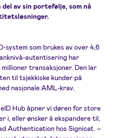
del av sin portefølje, som nå
titetsløsninger.
ID-system som brukes av over 4,6
banknivå-autentisering har
 millioner transaksjoner. Den lar
ten til tsjekkiske kunder på
 med nasjonale AML-krav.
 eID Hub åpner vi døren for store
 i, eller ønsker å ekspandere til,
ead Authentication hos Signicat. –