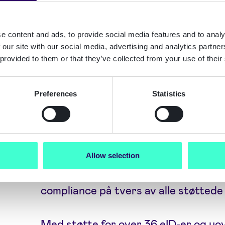
det tsjekkiske markedet, med mulighet
sine lokale forretningspartnere.
e content and ads, to provide social media features and to analy
 our site with our social media, advertising and analytics partn
Inkluderingen av tsjekkisk Bank iD vise
 provided to them or that they’ve collected from your use of their
Signicats eID Hub. Løsningen benyt
proprietære protokoller og gjør det e
Preferences
Statistics
gjennom konfigurasjon. Identitetsdat
over 200 datakilder, og risikovarsler 
tillegg kan bedrifter dra nytte av Si
tjenester – som eIDV og orkestrerin
Allow selection
arbeidsflyt. Alt skjer gjennom én en
compliance på tvers av alle støttede
Med støtte for over 36 eID-er og uo