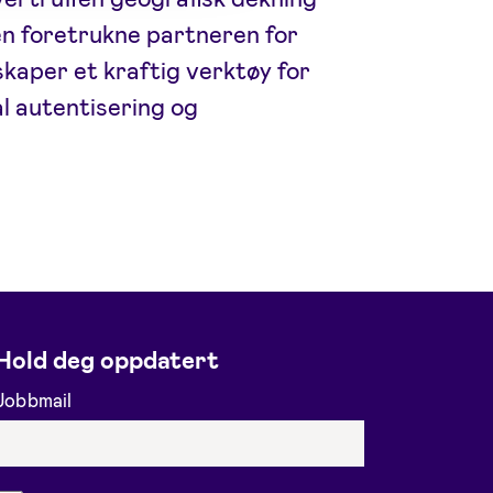
en foretrukne partneren for
lskaper et kraftig verktøy for
al autentisering og
Hold deg oppdatert
Jobbmail