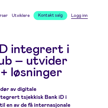
Kontakt salg
rser
Utviklere
Logg inn
D integrert i
ub – utvider
6+ løsninger
dør av digitale
ntegrert tsjekkisk Bank iD i
til en av de få internasjonale