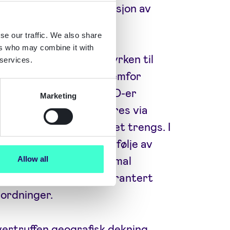
 for effektiv identifikasjon av
se our traffic. We also share
ers who may combine it with
r fleksibiliteten og styrken til
 services.
ter åpne standarder fremfor
nkelt å legge til nye eID-er
Marketing
a kan berikes og valideres via
gir økt sikkerhet der det trengs. I
gnicats komplette portefølje av
gsverktøy – for en optimal
Allow all
kelt integrasjon, med garantert
 ordninger.
vertruffen geografisk dekning