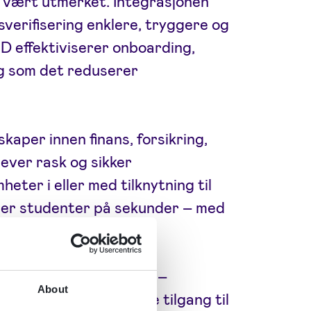
vært utmerket. Integrasjonen
sverifisering enklere, tryggere og
 iD effektiviserer onboarding,
ig som det reduserer
skaper innen finans, forsikring,
rever rask og sikker
heter i eller med tilknytning til
ller studenter på sekunder – med
gelverk.
ke, Frankrike og Polen –
About
il dra nytte av enklere tilgang til