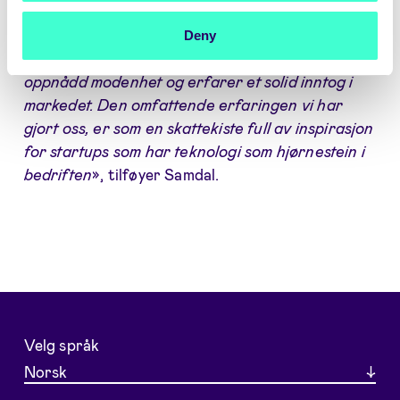
for seg en framtid full av teknologi, noe som kan
utgjøre en betydelig fordel for startups. For
Deny
tiden er vi i en fase der teknologien vår har
oppnådd modenhet og erfarer et solid inntog i
markedet. Den omfattende erfaringen vi har
gjort oss, er som en skattekiste full av inspirasjon
for startups som har teknologi som hjørnestein i
bedriften
», tilføyer Samdal.
Velg språk
Norsk