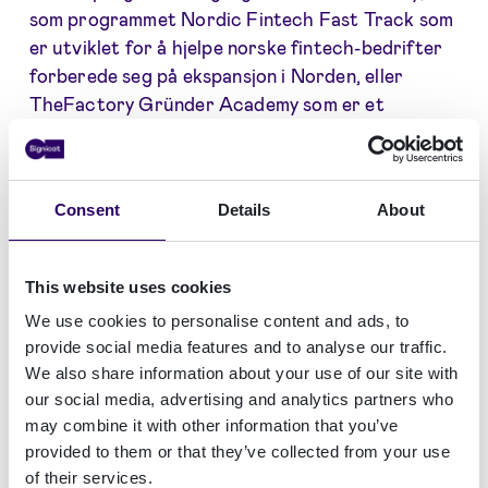
som programmet Nordic Fintech Fast Track som
er utviklet for å hjelpe norske fintech-bedrifter
forberede seg på ekspansjon i Norden, eller
TheFactory Gründer Academy som er et
tremåneders akseleratorprogram for tidligfase-
gründere som ønsker å bli investerings- og
markedsklare.
Consent
Details
About
«
Vi er glade for å kunne fortsette arbeidet med
TheFactory. Vi har holdt på en stund med å bli en
This website uses cookies
ledende europeisk skikkelse innen digital
We use cookies to personalise content and ads, to
identitet, så vi forstår hvilke utfordringer som
provide social media features and to analyse our traffic.
ligger foran startups og de som jobber med
We also share information about your use of our site with
oppskalering. Både erfaringen vår og
our social media, advertising and analytics partners who
produktene våre kan være nyttige ressurser for
may combine it with other information that you’ve
nye bedrifter med mål om å ta sin plass i
provided to them or that they’ve collected from your use
markedet, og vi ser fram til å oppnå det sammen
of their services.