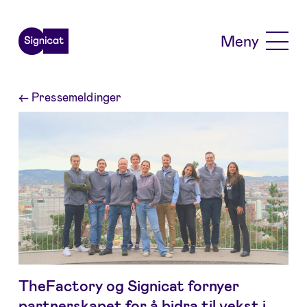
Skip to main content
Meny
←
Pressemeldinger
TheFactory og Signicat fornyer
partnerskapet for å bidra til vekst i