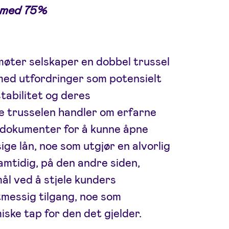
r med 75%
g møter selskaper en dobbel trussel
 med utfordringer som potensielt
stabilitet og deres
ne trusselen handler om erfarne
sdokumenter for å kunne åpne
ge lån, noe som utgjør en alvorlig
 Samtidig, på den andre siden,
mål ved å stjele kunders
tmessig tilgang, noe som
ske tap for den det gjelder.