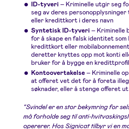
ID-tyveri
– Kriminelle utgir seg f
seg av deres personopplysninger ti
eller kredittkort i deres navn
Syntetisk ID-tyveri
– Kriminelle b
for å skape en falsk identitet som 
kredittkort eller mobilabonnement
deretter knyttes opp mot konti el
bruker for å bygge en kredittprofil
Kontoovertakelse
– Kriminelle op
at offeret vet det for å foreta ille
søknader, eller å stenge offeret u
“Svindel er en stor bekymring for se
må forholde seg til anti-hvitvaskings
opererer. Hos Signicat tilbyr vi en m