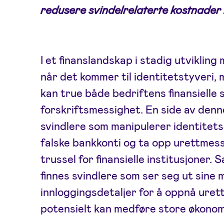
redusere svindelrelaterte kostnade
I et finanslandskap i stadig utviklin
når det kommer til identitetstyveri,
kan true både bedriftens finansielle 
forskriftsmessighet. En side av den
svindlere som manipulerer identitet
falske bankkonti og ta opp urettmessi
trussel for finansielle institusjoner.
finnes svindlere som ser seg ut sine 
innloggingsdetaljer for å oppnå uret
potensielt kan medføre store økonomi