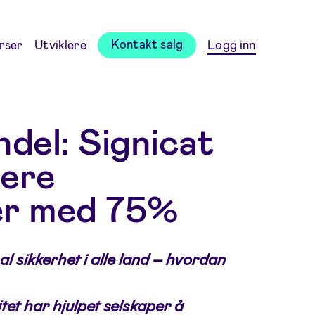
Kontakt salg
rser
Utviklere
Logg inn
ndel: Signicat
sere
er med 75%
al sikkerhet i alle land – hvordan
itet har hjulpet selskaper å