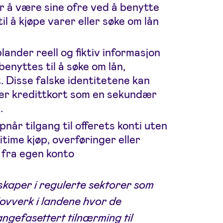
or å være sine ofre ved å benytte
l å kjøpe varer eller søke om lån
lander reell og fiktiv informasjon
benyttes til å søke om lån,
. Disse falske identitetene kan
ler kredittkort som en sekundær
.
pnår tilgang til offerets konti uten
gitime kjøp, overføringer eller
t fra egen konto
lskaper i regulerte sektorer som
lovverk i landene hvor de
angefasettert tilnærming til