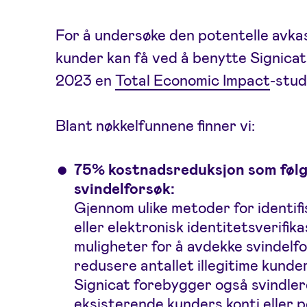
For å undersøke den potentelle avka
kunder kan få ved å benytte Signicats
2023 en
Total Economic Impact
-stud
Blant nøkkelfunnene finner vi:
75% kostnadsreduksjon som følge
svindelforsøk:
Gjennom ulike metoder for identifi
eller elektronisk identitetsverifik
muligheter for å avdekke svindelfor
redusere antallet illegitime kund
Signicat forebygger også svindleres
eksisterende kunders konti eller p