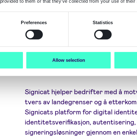
Bedrifter må finne balansen mellom 
 provided to them or that they’ve collected from your use of their
lovverk og den økonomiske siden ved
sikkerhetsmekanismer. Anti-hvitvaski
Preferences
Statistics
motarbeidet illegitim økonomisk aktiv
selskaper som forsøker å manøvrere i
lovverk.
Allow selection
Signicat styrker kampen mot svind
Signicat hjelper bedrifter med å mot
tvers av landegrenser og å etterkom
Signicats platform for digital identit
identitetsverifikasjon, autentisering
signeringsløsninger gjennom en enkel