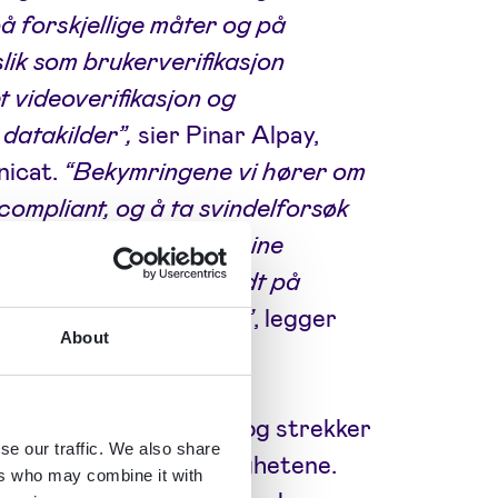
å forskjellige måter og på
 slik som brukerverifikasjon
t videoverifikasjon og
 datakilder”,
sier Pinar Alpay,
nicat.
“Bekymringene vi hører om
ompliant, og å ta svindelforsøk
g sømløs teknologi til sine
se. Signicat er forberedt på
entiteter til deepfakes”
, legger
About
ofte svært alvorlige, og strekker
se our traffic. We also share
l store bøter fra myndighetene.
ers who may combine it with