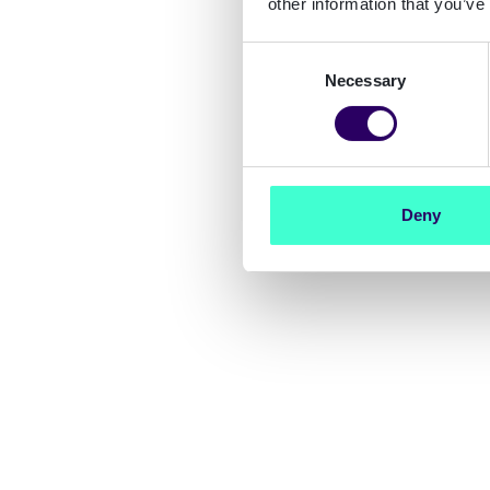
other information that you’ve
Consent
Necessary
Selection
Deny