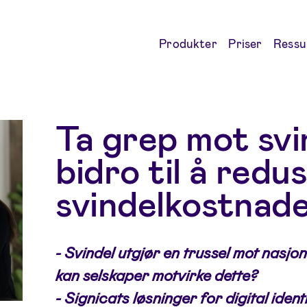
Produkter
Priser
Ressu
Ta grep mot svi
bidro til å redu
svindelkostnad
- Svindel utgjør en trussel mot nasjon
kan selskaper motvirke dette?
- Signicats løsninger for digital ident