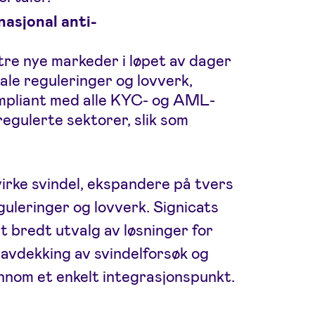
nasjonal anti-
ntre nye markeder i løpet av dager
kale reguleringer og lovverk,
ompliant med alle KYC- og AML-
egulerte sektorer, slik som
irke svindel, ekspandere på tvers
uleringer og lovverk. Signicats
 et bredt utvalg av løsninger for
, avdekking av svindelforsøk og
jennom et enkelt integrasjonspunkt.