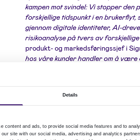
kampen mot svindel: Vi stopper den p
forskjellige tidspunkt i en brukerflyt,
gjennom digitale identiteter, AI-dreve
risikoanalyse på tvers av forskjellige
produkt- og markedsføringssjef i Sig
hos våre kunder handler om å være c
ved roten, men også å tilby praktisk o
ansatte, som hjelper bedriften å vok
enhver sak, fra avsløring av falske id
Details
hun til.
Konsekvensene av identitetstyver er 
e content and ads, to provide social media features and to analy
seg fra omfattende finansielle tap ti
 our site with our social media, advertising and analytics partn