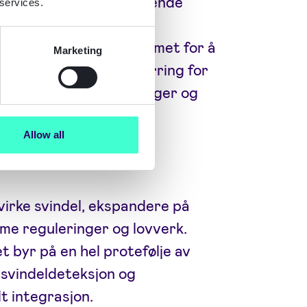
det å etterkomme gjeldende
 services.
 det å innføre robuste
ngslover, som er utformet for å
Marketing
itet, kan være en utforring for
 en jungel av reguleringer og
Allow all
el
virke svindel, ekspandere på
me reguleringer og lovverk.
et byr på en hel protefølje av
, svindeldeteksjon og
t integrasjon.