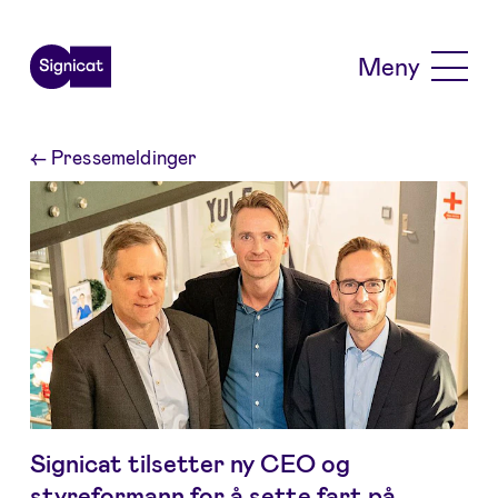
Skip to main content
Meny
←
Pressemeldinger
Signicat tilsetter ny CEO og
styreformann for å sette fart på