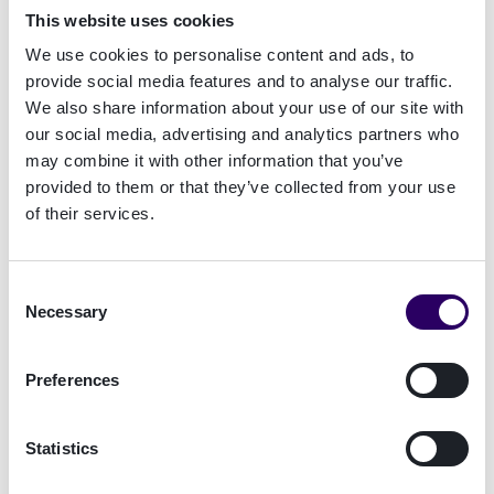
This website uses cookies
We use cookies to personalise content and ads, to
provide social media features and to analyse our traffic.
Asger Hattel har mer enn 20 års erfaring med
We also share information about your use of our site with
virksomheter innenfor finansielle tjenester,
our social media, advertising and analytics partners who
may combine it with other information that you’ve
teknologi og telekom. Han har tidligere vært
provided to them or that they’ve collected from your use
Group Executive Vice President hos Nets. Der
of their services.
bidro han, som CEO for Merchant Services, med
å bygge opp Nets som en leder i Nord-Europa.
Han har tidligere jobbet som Executive Vice
Consent
President og leder for TDCs nordiske
Necessary
Selection
virksomhet. Han starter som ny CEO hos
Signicat 8. januar 2020.
Preferences
Johan-Tjärnberg
Statistics