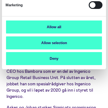
Marketing
Allow all
Allow selection
Johan Tjärnberg, som nettopp er utpekt som
styreformann hos Signicat, har en solid bakgrunn
Deny
med å bygge opp globale fintechs, tidligere som
CEO hos Bambora som er en del av Ingenico
Group Retail Business Unit. På slutten av året,
jobbet han som spesialrådgiver hos Ingenico
Group, og vil i løpet av 2020 gå inn i styret til
Ingenico.
Asker og Johan styrker Signicats organisasjon