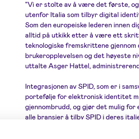
"Vi er stolte av å være det første, o
utenfor Italia som tilbyr digital iden
Som den europeiske lederen innen digi
alltid på utkikk etter å være ett skri
teknologiske fremskrittene gjennom
brukeropplevelsen og det høyeste ni
uttalte Asger Hattel, administrerende
Integrasjonen av SPID, som er i sams
portefølje for elektronisk identitet 
gjennombrudd, og gjør det mulig for 
alle bransjer å tilby SPID i deres ita
Italienske borgere som bor i andre e
tjenester som å åpne bankkontoer, leie