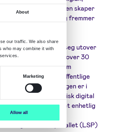
ar det. Denne utviklingen skaper
About
er over hele Europa, og fremmer
se our traffic. We also share
 identifikasjon strekker seg utover
ers who may combine it with
ettelegger selskapet for over 30
 services.
digital identitet, noe som
mellom virksomheter, offentlige
Marketing
 omfattende tilnærmingen er i
s prosjekt for europeisk digital
kontinentet nærmere et enhetlig
Allow all
cats aktive deltakelse i
r EU Digital Identity Wallet (LSP)