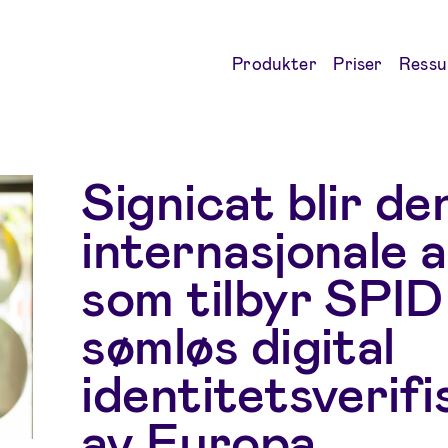
Produkter
Priser
Ressu
Signicat blir de
internasjonale
som tilbyr SPID
sømløs digital
identitetsverifi
av Europa