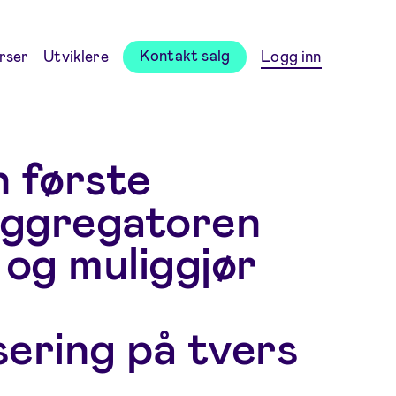
Kontakt salg
rser
Utviklere
Logg inn
n første
 aggregatoren
 og muliggjør
sering på tvers