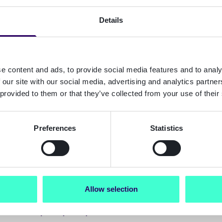
forutsatt at tjenestetilbyderne godt
Details
broer mellom borgere og virksomhet
økt interaksjon og engasjement.
e content and ads, to provide social media features and to analy
Signicats forpliktelse til elektronisk
 our site with our social media, advertising and analytics partn
støtten til SPID. For øyeblikket tilr
 provided to them or that they’ve collected from your use of their
elektroniske ID-er i sin plattform for 
forenkler elektroniske interaksjoner 
Preferences
Statistics
myndigheter og deres kunder. Denne
tråd med Den europeiske kommisjonen
lommebok, som har som mål å bringe 
Allow selection
økosystem for digital identitet. Signi
pilotprosjektene for store skalaer fo