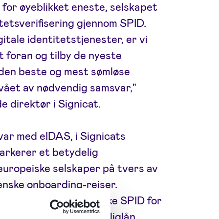
g for øyeblikket eneste, selskapet
titetsverifisering gjennom SPID.
tale identitetstjenester, er vi
tt foran og tilby de nyeste
 den beste og mest sømløse
vået av nødvendig samsvar,"
 direktør i Signicat.
var med eIDAS, i Signicats
markerer et betydelig
europeiske selskaper på tvers av
lienske onboarding-reiser.
uropeiske land, kan bruke SPID for
 biler eller signere boliglån,