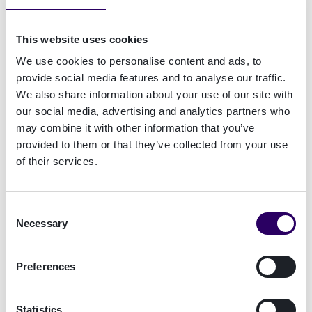
milliarder hvert år.
This website uses cookies
"Global nedstengning har ført til et økende behov
We use cookies to personalise content and ads, to
for digitale tjenester. Våre undersøkelser av
provide social media features and to analyse our traffic.
forbrukernes holdning til innrullering, viser at
We also share information about your use of our site with
leverandører av finansielle tjenester sliter med å
our social media, advertising and analytics partners who
holde tritt med forbrukernes digitale krav" sa
may combine it with other information that you’ve
Asger Hattel, administrerende direktør i
provided to them or that they’ve collected from your use
Signicat. “Hvert år brukes milliarder på
of their services.
markedsføring og overbevisende produkter av de
smarteste menneskene i bransjen - og det
Consent
fungerer når millioner av potensielle kunder
Necessary
Selection
begynner å søke om finansielle produkter. Det er
imidlertid viktig at bransjen legger merke til
hvordan de kan forbedre kundeopplevelsen, for å
Preferences
konvertere søkerne til virkelige kunder."
Statistics