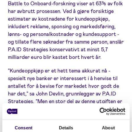
Battle to Onboard-forskning viser at 63% av folk
har avbrutt prosessen. Ved å gjøre forsiktige
estimater av kostnadene for kundeoppkjøp,
inkludert reklame, sponsing og markedsføring,
lønns- og personalkostnader og kundesupport -
og tillate flere søknader fra samme person, anslår
P.A.ID Strategies konservativt at minst 5,7
milliarder euro blir kastet bort hvert år.
"Kundeoppkjøp er et hett tema akkurat nå -
spesielt nye banker er interessert i å henvise til
antallet for å bevise for markedet hvor godt de
har det," sa John Devlin, grunnlegger av P.A.ID
Strategies. "Men en stor del av denne utgiften er
bortkastet. Forbrukerne vil rett og slett avbryte
prosesser som de ser på som kompliserte og lite
brukervennlige. Uten å takle denne barrieren for
Consent
Details
About
innrullering, kaster finansielle tjenester bort