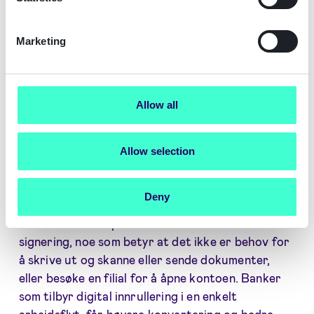
For å kunne få en heldigital kundeopplevelse i
finansbransjen er følgende trinn vanligvis
nødvendige: identitetsverifisering, validering av
Marketing
identitetsinformasjon (for eksempel sjekk mot
sanksjonslister for å overholde KYC og AML-
reguleringene) og elektronisk signering for vilkår
Allow all
og avtaler eller kontrakter. Digital innrullering er
mulig i alle europeiske land, også i regulerte
bransjer, ved å utnytte verifiserte digitale
Allow selection
identiteter- slik som BankID - eller løsninger som
kombinerer biometri - selfies eller videointervjuer
Deny
- med lesing av fysiske ID-dokumenter. Dette kan
kombineres med juridisk bindende elektronisk
signering, noe som betyr at det ikke er behov for
å skrive ut og skanne eller sende dokumenter,
eller besøke en filial for å åpne kontoen. Banker
som tilbyr digital innrullering i en enkelt