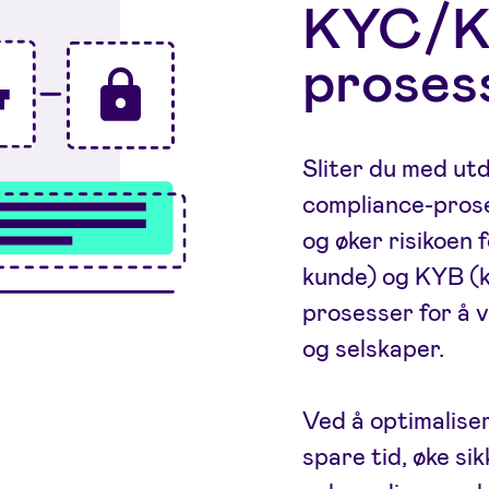
KYC/K
proses
Sliter du med ut
compliance-pros
og øker risikoen 
kunde) og KYB (kj
prosesser for å v
og selskaper.
Ved å optimalise
spare tid, øke si