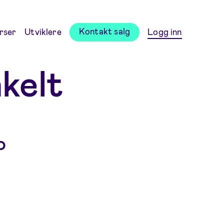
Kontakt salg
rser
Utviklere
Logg inn
kelt
o