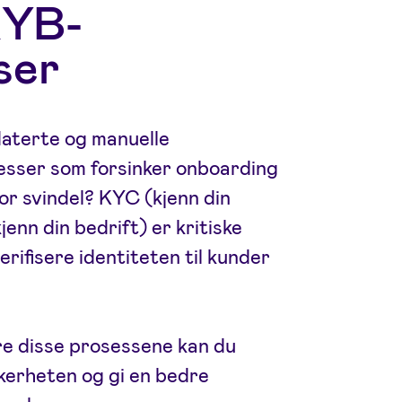
YB-
ser
daterte og manuelle
esser som forsinker onboarding
for svindel? KYC (kjenn din
enn din bedrift) er kritiske
erifisere identiteten til kunder
re disse prosessene kan du
kkerheten og gi en bedre