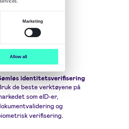
 services.
Marketing
Allow all
Sømløs identitetsverifisering
Bruk de beste verktøyene på
markedet som eID-er,
dokumentvalidering og
iometrisk verifisering.