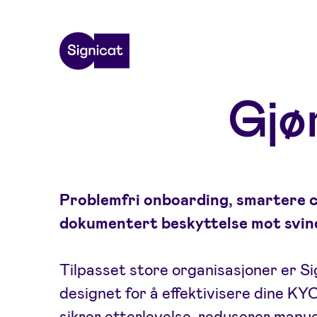
Skip to main content
Gjø
Problemfri onboarding, smartere 
dokumentert beskyttelse mot svin
Tilpasset store organisasjoner er Si
designet for å effektivisere dine K
sikrer etterlevelse, reduserer manue