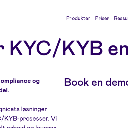
Produkter
Priser
Ressu
r KYC/KYB en
Book en dem
compliance og
del.
gnicats løsninger
YC/KYB-prosesser. Vi
lt arbeid og leverer