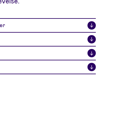
velse.
er
↓
↓
↓
↓