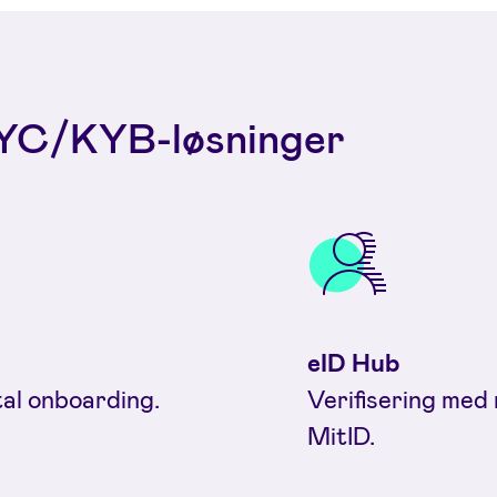
KYC/KYB-løsninger
eID Hub
tal onboarding.
Verifisering med 
MitID.