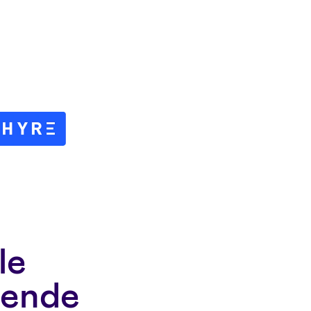
le
vende