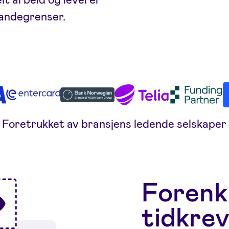
landegrenser.
Foretrukket av bransjens ledende selskaper
Forenk
tidkre