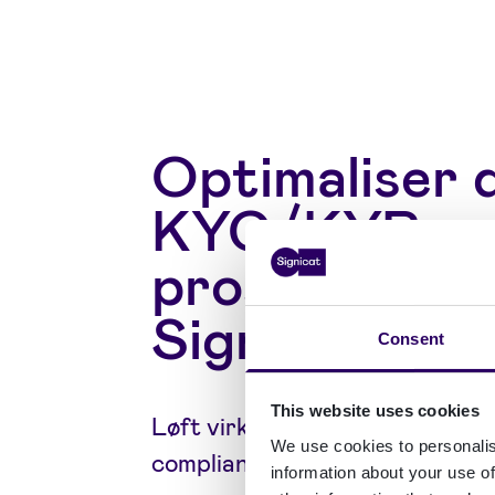
Optimaliser 
KYC/KYB-
prosesser m
Signicat
Consent
This website uses cookies
Løft virksomheten din med våre
We use cookies to personalis
compliance-sikrede løsninger.
information about your use of