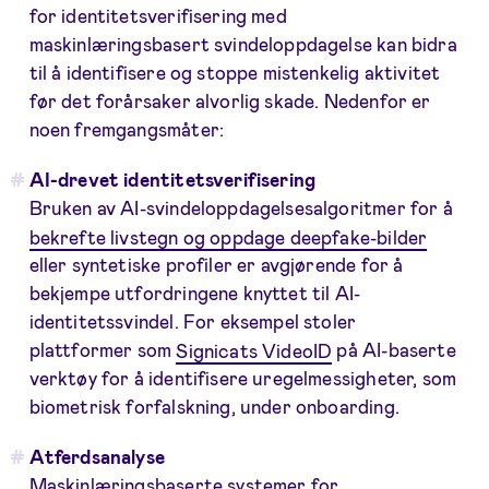
for identitetsverifisering med
maskinlæringsbasert svindeloppdagelse kan bidra
til å identifisere og stoppe mistenkelig aktivitet
før det forårsaker alvorlig skade. Nedenfor er
noen fremgangsmåter:
AI-drevet identitetsverifisering
Bruken av AI-svindeloppdagelsesalgoritmer for å
bekrefte livstegn og oppdage deepfake-bilder
eller syntetiske profiler er avgjørende for å
bekjempe utfordringene knyttet til AI-
identitetssvindel. For eksempel stoler
plattformer som
Signicats VideoID
på AI-baserte
verktøy for å identifisere uregelmessigheter, som
biometrisk forfalskning, under onboarding.
Atferdsanalyse
Maskinlæringsbaserte systemer for