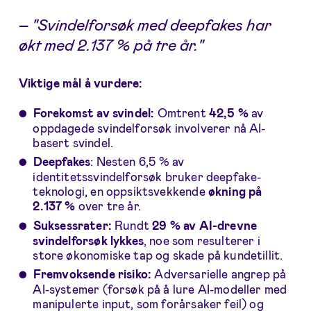
–
"Svindelforsøk med deepfakes har
økt med 2.137 % på tre år."
Viktige mål å vurdere:
Forekomst av svindel:
Omtrent
42,5 %
av
oppdagede svindelforsøk involverer nå AI-
basert svindel.
Deepfakes
: Nesten 6,5 % av
identitetssvindelforsøk bruker deepfake-
teknologi, en oppsiktsvekkende
økning på
2.137 %
over tre år.
Suksessrater:
Rundt
29 % av AI-drevne
svindelforsøk lykkes
, noe som resulterer i
store økonomiske tap og skade på kundetillit.
Fremvoksende risiko:
Adversarielle angrep på
AI-systemer (forsøk på å lure AI-modeller med
manipulerte input, som forårsaker feil) og