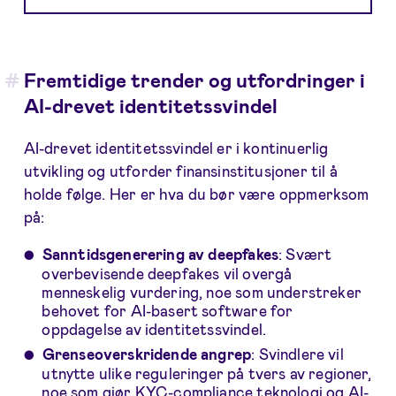
Fremtidige trender og utfordringer i
AI-drevet identitetssvindel
AI-drevet identitetssvindel er i kontinuerlig
utvikling og utforder finansinstitusjoner til å
holde følge. Her er hva du bør være oppmerksom
på:
Sanntidsgenerering av deepfakes
: Svært
overbevisende deepfakes vil overgå
menneskelig vurdering, noe som understreker
behovet for AI-basert software for
oppdagelse av identitetssvindel.
Grenseoverskridende angrep
: Svindlere vil
utnytte ulike reguleringer på tvers av regioner,
noe som gjør KYC-compliance teknologi og AI-