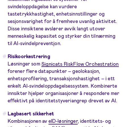
svindeloppdagelse kan vurdere
tastetrykkhastighet, enhetsinnstillinger og
sesjonsvarighet for å fremheve uvanlig aktivitet.
Disse innsiktene avslører avvik langt utover
menneskelig kapasitet og styrker din tilnærming
til AI-svindelpreventjon.
Risikoorkestrering
Løsninger som
Signicats RiskFlow Orchestration
forener flere datapunkter – geolokasjon,
enhetsprofilering, transaksjonshastighet – i ett
enkelt AI-svindeloppdagelsessystem. Kombinerte
innsikter hjelper organisasjoner å respondere mer
effektivt på identitetstyveriangrep drevet av AI.
Lagbasert sikkerhet
Kombinasjonen av
eID-løsninger
, identitets- og