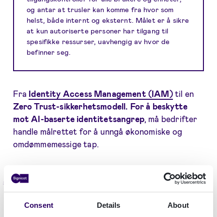
og antar at trusler kan komme fra hvor som
helst, både internt og eksternt. Målet er å sikre
at kun autoriserte personer har tilgang til
spesifikke ressurser, uavhengig av hvor de
befinner seg.
Fra
Identity Access Management (IAM)
til en
Zero Trust-sikkerhetsmodell. For å beskytte
mot AI-baserte identitetsangrep
, må bedrifter
handle målrettet for å unngå økonomiske og
omdømmemessige tap.
Forberedelse til AI-svindelboomen
Våre siste funn, fremhevet i rapporten "Kampen
Consent
Details
About