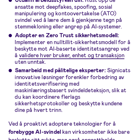
ansatte mot deepfakes, spoofing, sosial
manipulering og kontoovertakelse (ATO)
svindel ved å lære dem å gjenkjenne tegn på
stemmekloning eller angrep på AI-systemer.
Adopter en Zero Trust sikkerhetsmodell:
Implementer en nulltillit-sikkerhetsmodell for å
beskytte mot AI-baserte identitetsangrep ved
å
validere hver bruker, enhet og transaksjon
uten unntak.
Samarbeid med pålitelige eksperter:
Signicats
innovative løsninger forenkler forbedring av
identitetsverifisering med
maskinlæringsbasert svindeldeteksjon, slik at
du kan koordinere flerlags
sikkerhetsprotokoller og beskytte kundene
dine på hvert trinn.
Ved å proaktivt adoptere teknologier for å
forebygge
AI-svindel
kan virksomheter ikke bare
beskytte sitt rykte, men også opprettholde