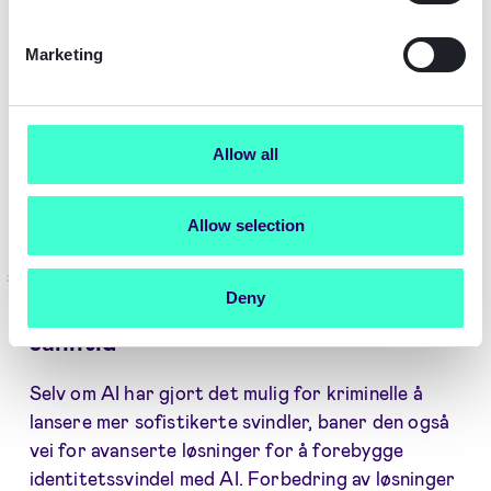
eksplodere."
Marketing
Få full oversikt over AI-drevet
identitetssvindel.
Allow all
Se hele rapporten
Allow selection
Å bekjempe AI med AI: Slik oppdager
Deny
man AI-drevet identitetssvindel i
sanntid
Selv om AI har gjort det mulig for kriminelle å
lansere mer sofistikerte svindler, baner den også
vei for avanserte løsninger for å forebygge
identitetssvindel med AI. Forbedring av løsninger