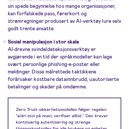
sin spede begynnelse hos mange organisasjoner,
kan forfalskede pass, førerkort og
strømregninger produsert av AI-verktøy lure selv
godt trente ansatte.
Sosial manipulasjon i stor skala
AI-drevne svindeldeteksjonsverktøy er
avgjørende i en tid der språkmodeller kan lage
svært personlige phishing-e-poster eller
meldinger. Disse målrettede taktikkene
forårsaker kostbare datainnbrudd, uautoriserte
betalinger og skader på omdømme.
Zero Trust-sikkerhetsmodellen følger regelen
"aldri stol på noen, verifiser alltid." Den krever
kontinuerlig autentisering og strenge
tilgangskontroller for alle brukere og enheter,