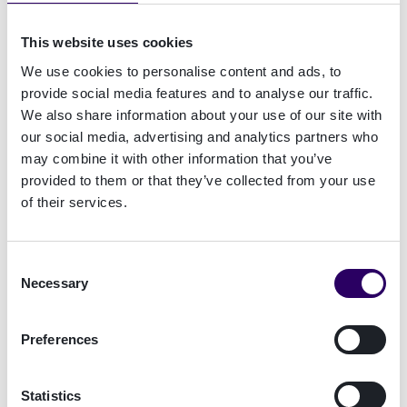
mot AI-drevet identitetssvindel", avslører at:
Over tre fjerdedeler av beslutningstakere
This website uses cookies
innen svindelhåndtering sier at AI-drevet
We use cookies to personalise content and ads, to
identitetssvindel er langt mer truende i dag
provide social media features and to analyse our traffic.
enn for tre år siden.
We also share information about your use of our site with
Kun en fjerdedel
av disse virksomhetene har
our social media, advertising and analytics partners who
implementert dedikerte tiltak for å håndtere
may combine it with other information that you’ve
AI i svindeldeteksjon.
provided to them or that they’ve collected from your use
Budsjettbegrensninger
, tidspress og
of their services.
begrenset ekspertise er fortsatt sentrale
hindringer for å ta i bruk AI-
svindeldeteksjonsprogramvare og andre
Consent
spesialiserte løsninger.
Necessary
Selection
–
"Svindel vil sannsynligvis lykkes
stadig ofteret, men selv om det ikke
Preferences
skjer, betyr det rene volumet av AI-
drevne forsøk at nivåer av svindel vil
Statistics