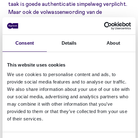
taak is goede authenticatie simpelweg verplicht.
Maar ook de volwassenwording van de
technologie en verregaande digitalisering van
dienstverlening stimuleren de marktbehoefte.
De ontwikkelingen op het gebied van online
Consent
Details
About
authenticatie volgen elkaar in hoog tempo op.
Niemand weet exact hoe de toekomst van de
This website uses cookies
digitale identiteit eruitziet.
We use cookies to personalise content and ads, to
In deze whitepaper brengen wij de huidige
provide social media features and to analyse our traffic.
situatie in kaart. Wat zijn de belangrijkste trends
We also share information about your use of our site with
en drivers op het gebied van online
our social media, advertising and analytics partners who
authenticatie? Voor welke uitdagingen staan
may combine it with other information that you’ve
provided to them or that they’ve collected from your use
dienstverleners en hoe gaan ze daarmee om? En
of their services.
hoe denkt Signicat (voorheen Connectis) dat de
toekomst eruitziet en welke technologieën hierin
een sleutelrol zullen spelen?