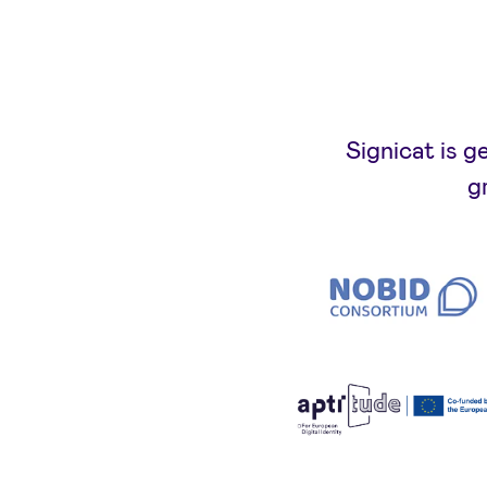
Signicat is 
g
Nobid LSP
Aptitude