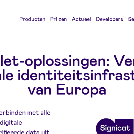
Producten
Prijzen
Actueel
Developers
Se
let-oplossingen: Ve
ale identiteitsinfra
van Europa
verbinden met alle
digitale
fieerde data uit,