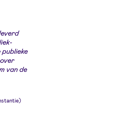
leverd
iek-
 publieke
 over
em van de
e
nstantie)