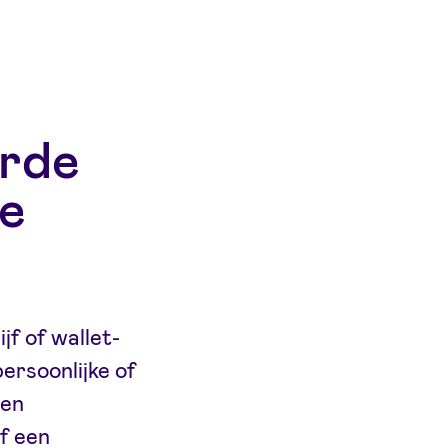
erde
ke
jf of wallet-
ersoonlijke of
een
f een