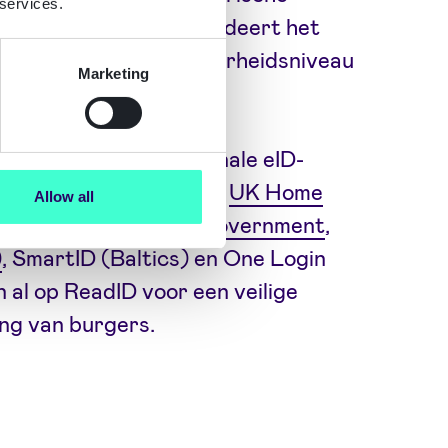
 services.
eke aanwezigheid garandeert het
js op eIDAS-betrouwbaarheidsniveau
Marketing
 Assurance High).
t-aanbieders en nationale eID-
 Europa, waaronder het
UK Home
Allow all
h Agency for Digital Government
,
)
, SmartID (Baltics) en One Login
 al op ReadID voor een veilige
ing van burgers.