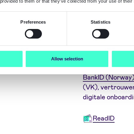
 provided to them or that they’ve collected from your use of their
controle op fysi
identiteitsbewi
Preferences
Statistics
'Hoog' (Level of
Overheden, walle
schema's in heel
Allow selection
Office
, het
Danis
BankID (Norway
(VK), vertrouwen
digitale onboard
ReadID