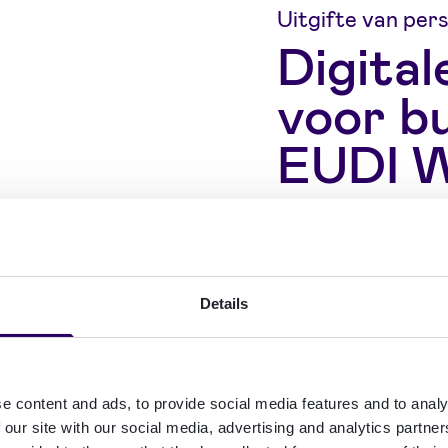
Uitgifte van per
Digita
voor b
EUDI W
Met het op NFC 
kunnen inwoners
Details
hogeresolutiefot
identiteitsgegev
ingebouwde micro
verblijfsvergunni
e content and ads, to provide social media features and to analy
 our site with our social media, advertising and analytics partn
simpelweg met h