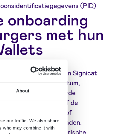
soonsidentificatiegegevens (PID)
le onboarding
urgers met hun
allets
gebaseerde ReadID van Signicat
 hun naam, geboortedatum,
About
o en andere geverifieerde
ens rechtstreeks vanaf de
chip in hun paspoort of
ng naar hun wallets inladen,
se our traffic. We also share
ers who may combine it with
un smartphone. Biometrische