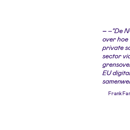
–
–"De NO
over hoe 
private s
sector vi
grensover
EU digita
samenwer
Frank Far