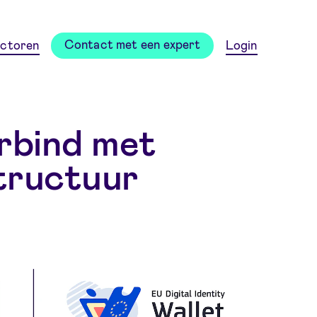
Contact met een expert
ctoren
Login
rbind met
structuur