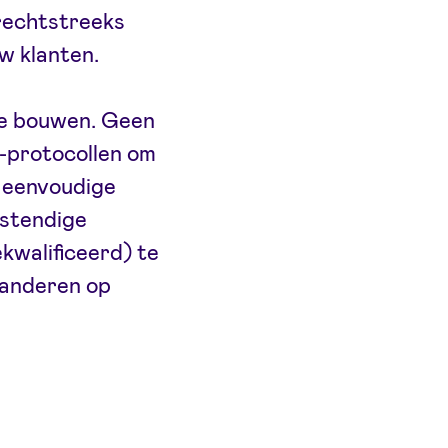
rechtstreeks
uw klanten.
te bouwen. Geen
t-protocollen om
n eenvoudige
estendige
ekwalificeerd) te
r anderen op