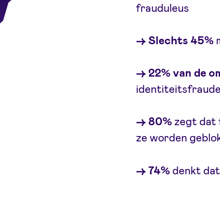
frauduleus
→ Slechts 45%
m
→ 22% van de o
identiteitsfraud
→ 80%
zegt dat 
ze worden geblo
→ 74%
denkt dat