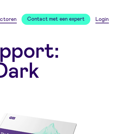
Contact met een expert
ctoren
Login
apport:
 Dark