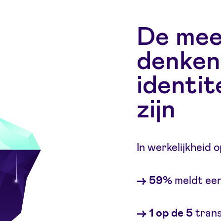
De mee
denken
identit
zijn
In werkelijkheid 
→ 59%
meldt een
→ 1 op de 5
trans