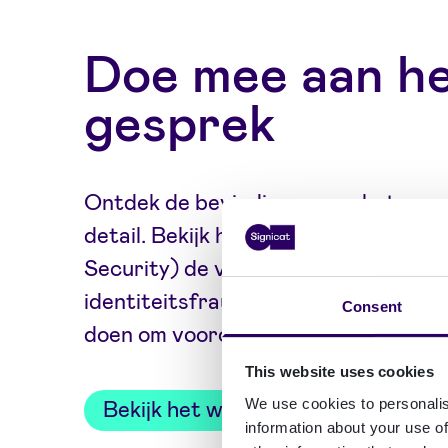
Doe mee aan h
gesprek
Ontdek de bevindingen van het rapp
detail. Bekijk hoe Lisa Forte (Red G
Security) de veranderende tactieke
identiteitsfraude bespreken en wat
Consent
doen om voorop te blijven lopen.
This website uses cookies
Bekijk het webinar
We use cookies to personalis
information about your use of