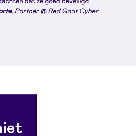
 dachten dat ze goed beveiligd
orte
, Partner @ Red Goat Cyber
hiet