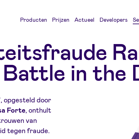
Producten
Prijzen
Actueel
Developers
Se
teitsfraude R
Battle in the
", opgesteld door
sa Forte
, onthult
rtrouwen van
id tegen fraude.