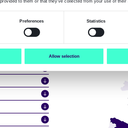
 provided to them or that they’ve collected from your use of their
Preferences
Statistics
 het
Allow selection
↓
↓
↓
↓
↓