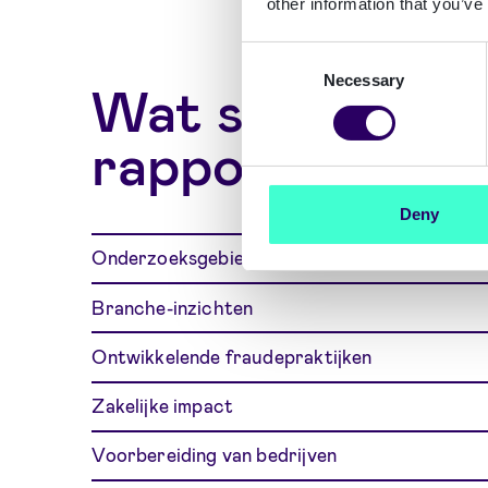
other information that you’ve
Consent
Necessary
Selection
Wat staat er in
rapport
Deny
Onderzoeksgebied
Branche-inzichten
Ontwikkelende fraudepraktijken
Zakelijke impact
Voorbereiding van bedrijven