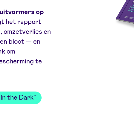
uitvormers op
gt het rapport
, omzetverlies en
en bloot — en
ak om
bescherming te
in the Dark"