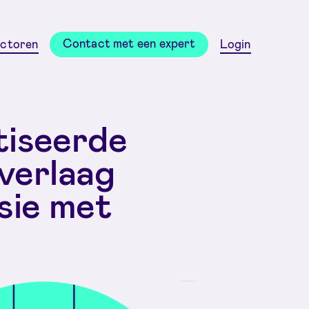
Contact met een expert
ctoren
Login
iseerde
 verlaag
sie met