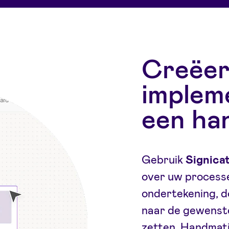
Creëer
impleme
een ha
Gebruik
Signica
over uw processe
ondertekening, d
naar de gewenste
zetten. Handmati