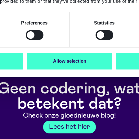
 provided to them or that they’ve collected from your use of their
Preferences
Statistics
he world are automating their business flows
Allow selection
Geen codering, wa
betekent dat?
Check onze gloednieuwe blog!
Lees het hier