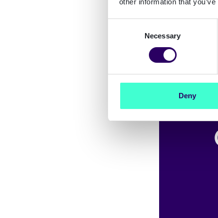
other information that you’ve
Consent
Necessary
Selection
Customers around t
Deny