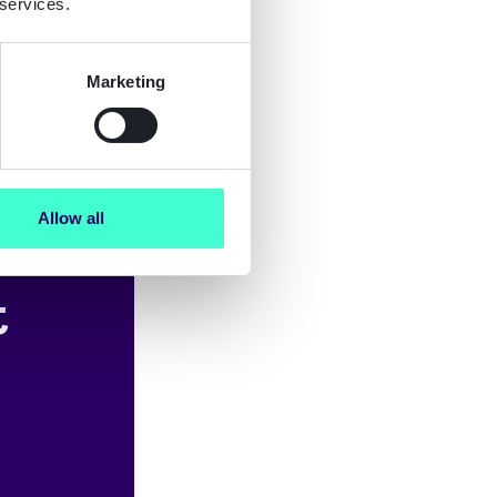
 services.
Marketing
 with Signicat Mint
Allow all
t