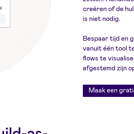
creëren of de hu
is niet nodig.
Bespaar tijd en 
vanuit één tool 
flows te visualis
afgestemd zijn o
Maak een grati
ild-as-