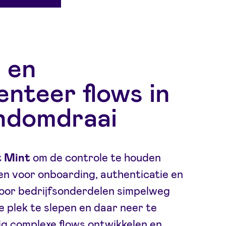
 en
nteer flows in
ndomdraai
t Mint
om de controle te houden
n voor onboarding, authenticatie en
oor bedrijfsonderdelen simpelweg
 plek te slepen en daar neer te
g complexe flows ontwikkelen en