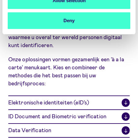
Allow selection
Bij online identificatie moet u verifiëren of een
Deny
persoon is wie hij of zij claimt te zijn. Signicat
biedt verschillende identificatiemethodes
waarmee u overal ter wereld personen digitaal
kunt identificeren.
Onze oplossingen vormen gezamenlijk een 'à a la
carte' menukaart. Kies en combineer de
methodes die het best passen bij uw
bedrijfsproces:
Elektronische identiteiten (eID's)
↓
ID Document and Biometric verification
↓
Data Verification
↓