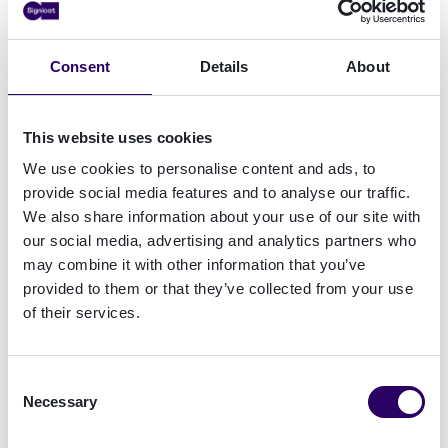
ups, ID-documentauthenticatie en
gezichtsherkenningsmethoden, en meer.
Consent
Details
About
eID en Wallet Hub, lokale, nationale en
Europese eID's voor identiteitsbewijs.
This website uses cookies
ID Document and Biometric Verification,
documenteer authenticiteit, gezichtsgelijkenis
We use cookies to personalise content and ads, to
en liveness check.
provide social media features and to analyse our traffic.
Risk and Identity Data Sources, validatie van
We also share information about your use of our site with
persoons-en organisatiegegevens.
our social media, advertising and analytics partners who
may combine it with other information that you’ve
Ontdek meer
provided to them or that they’ve collected from your use
of their services.
Benefits
Consent
Necessary
Selection
Sneller onboarden
Meer klanten, verbeterde klantervaring