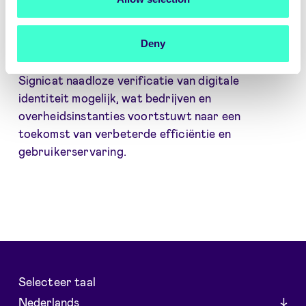
Terwijl het digitale landschap blijft evolueren,
blijft Signicat vooroplopen in het hervormen van
elektronische identificatie in heel Europa. Door
Deny
SPID in haar portfolio te integreren, maakt
Signicat naadloze verificatie van digitale
identiteit mogelijk, wat bedrijven en
overheidsinstanties voortstuwt naar een
toekomst van verbeterde efficiëntie en
gebruikerservaring.
Selecteer taal
Nederlands