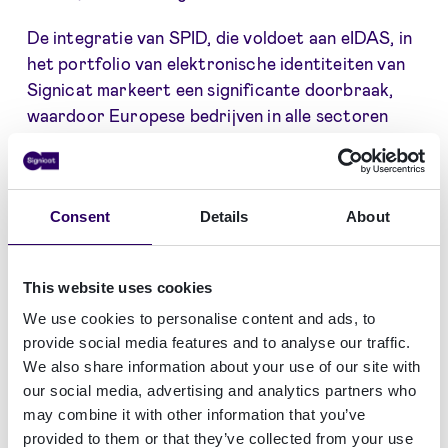
De integratie van SPID, die voldoet aan eIDAS, in
het portfolio van elektronische identiteiten van
Signicat markeert een significante doorbraak,
waardoor Europese bedrijven in alle sectoren
SPID kunnen aanbieden in hun Italiaanse
onboarding processen. Italiaanse burgers die in
andere Europese landen wonen, kunnen SPID
Consent
Details
About
gebruiken voor diensten zoals het openen van
bankrekeningen, het huren van auto's of het
ondertekenen van hypotheken, mits de
This website uses cookies
dienstverleners dit accepteren. Deze
We use cookies to personalise content and ads, to
ontwikkeling overbrugt effectief de kloof tussen
provide social media features and to analyse our traffic.
burgers en bedrijven in heel Europa en bevordert
We also share information about your use of our site with
verhoogde niveaus van interactie en
our social media, advertising and analytics partners who
betrokkenheid.
may combine it with other information that you’ve
provided to them or that they’ve collected from your use
De inzet van Signicat op het gebied van