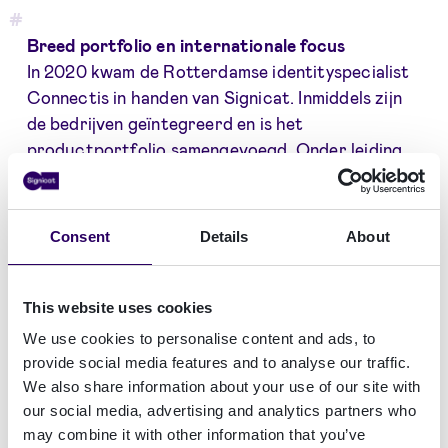
Breed portfolio en internationale focus
In 2020 kwam de Rotterdamse identityspecialist
Connectis in handen van Signicat. Inmiddels zijn
de bedrijven geïntegreerd en is het
productportfolio samengevoegd. Onder leiding
van Vink wil Signicat met het gecombineerde
portfolio haar klantenbestand uitbreiden en
nieuwe marktsegmenten aanboren.
Consent
Details
About
“Signicat en Connectis zijn een uitstekende
match gebleken, zowel qua technologie als qua
This website uses cookies
klanten en bedrijfscultuur”, zegt Vink. “Met het
We use cookies to personalise content and ads, to
uitgebreide portfolio kunnen we organisaties nu
provide social media features and to analyse our traffic.
optimaal ondersteunen in het gehele traject van
We also share information about your use of our site with
onboarding tot digitale ondertekening. Dat is
our social media, advertising and analytics partners who
uniek in de markt, aangezien veel concurrenten
may combine it with other information that you’ve