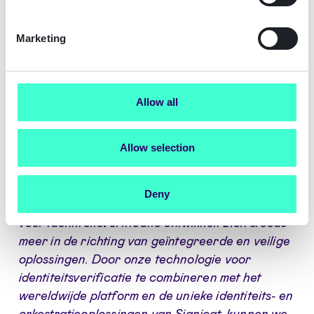
overheid en het Europees Grens- en
Kustwachtagentschap (Frontex), en stelt
Marketing
organisaties in staat om veilige, efficiënte en
schaalbare identiteitsverificatieprocessen uit te
voeren.
Allow all
“
We delen dezelfde cultuur en Europese
fundamenten, waardoor een uitstekende
Allow selection
propositie ontstaat, ook in het kader van de
komende European Identity Wallet
ontwikkelingen
”, stelt Maarten Wegdam,
Deny
medeoprichter en CEO van Inverid. "
De markt
voor identiteitsverificatie ontwikkelt zich steeds
meer in de richting van geïntegreerde en veilige
oplossingen. Door onze technologie voor
identiteitsverificatie te combineren met het
wereldwijde platform en de unieke identiteits- en
orkestratieoplossingen van Signicat, kunnen we