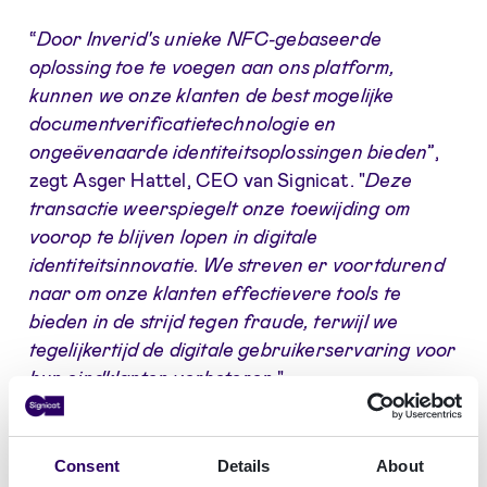
“
Door Inverid's unieke NFC-gebaseerde
oplossing toe te voegen aan ons platform,
kunnen we onze klanten de best mogelijke
documentverificatietechnologie en
ongeëvenaarde identiteitsoplossingen bieden
”,
zegt Asger Hattel, CEO van Signicat. "
Deze
transactie weerspiegelt onze toewijding om
voorop te blijven lopen in digitale
identiteitsinnovatie. We streven er voortdurend
naar om onze klanten effectievere tools te
bieden in de strijd tegen fraude, terwijl we
tegelijkertijd de digitale gebruikerservaring voor
hun eindklanten verbeteren
."
“
De overname van Inverid is een belangrijke stap
om Signicat’s aanbod verder te versterken en
Consent
Details
About
nog betere digitale identiteitsoplossingen op de