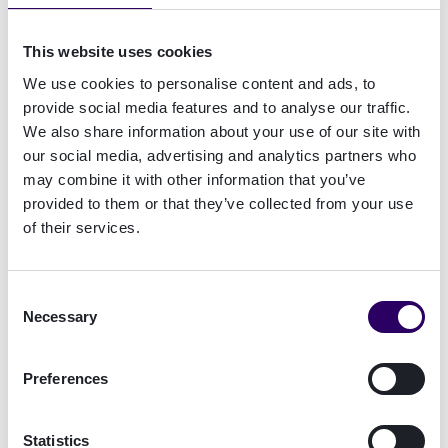
markt te brengen. Voortbouwend op een
succesvolle samenwerking tussen de bedrijven
This website uses cookies
en een sterke culturele fit, zal deze transactie
We use cookies to personalise content and ads, to
onmiddellijke synergieën opleveren. Nordic
provide social media features and to analyse our traffic.
Capital is enthousiast om de voortdurende groei
We also share information about your use of our site with
van Signicat in Europa te ondersteunen
”, aldus
our social media, advertising and analytics partners who
Rolf Torsøe, Managing Director bij Nordic
may combine it with other information that you’ve
provided to them or that they’ve collected from your use
Capital Advisors.
of their services.
ReadID biedt ongeëvenaarde mogelijkheden op
het gebied van NFC-gebaseerde
Consent
documentverificatie en beschikt over door de
Necessary
Selection
industrie erkende certificeringen zoals
ISO27001, ISO27701, SOC2 Type II en eIDAS
Preferences
Level of Assurance High. ReadID wordt
vertrouwd door meer dan 50 organisaties,
waaronder Rabobank, de Britse en Deense
Statistics