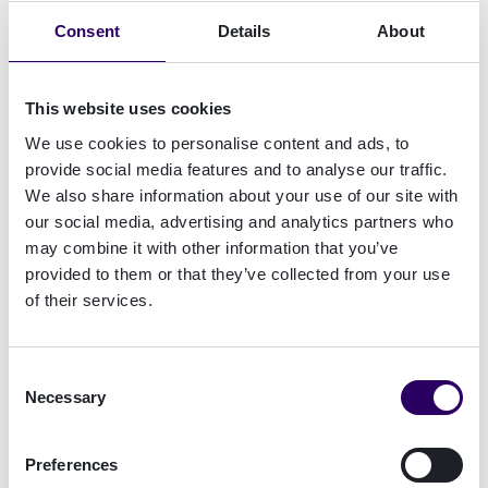
Customer (KYC) en aan antiwitwasregelgeving
Consent
Details
About
(AML/Wwft). Daarvoor moeten ze de identiteit
van de klant verifiëren. Helaas zijn de processen
voor de identiteitscontrole vaak niet ontwikkeld
This website uses cookies
voor het digitale tijdperk en sluiten ze niet aan bij
We use cookies to personalise content and ads, to
lokale marktomstandigheden. Dat gaat ten koste
provide social media features and to analyse our traffic.
van de gebruikerservaring.”
We also share information about your use of our site with
our social media, advertising and analytics partners who
“Hiervoor is geen eenvoudige oplossing”, stelt
may combine it with other information that you’ve
Vink. “Digitale identiteiten versnellen het
provided to them or that they’ve collected from your use
aanvraagproces, maar consumenten leggen de lat
of their services.
ook steeds hoger. Als niet aan hun verwachtingen
wordt voldaan, lopen ze weg. Het creëren van
een betere klantervaring vereist diepgaande
Consent
kennis van de markt en het consumentengedrag.”
Necessary
Selection
Redenen om af te haken
Preferences
Uit het onderzoek van Signicat blijken de