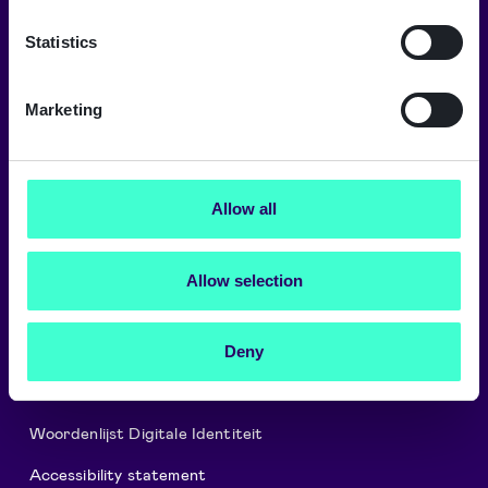
Selecteer taal
Statistics
Nederlands
Marketing
Over ons
Allow all
Werken bij Signicat
Signicat Partner Programma
Allow selection
Privacy & Cookie Policy
Signicat Voorwaarden
Deny
Nieuws & Persberichten
Woordenlijst Digitale Identiteit
Accessibility statement