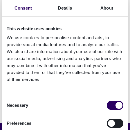
Consent
Details
About
Lees het volledige interview in PDF (EN)
Download PDF
This website uses cookies
We use cookies to personalise content and ads, to
provide social media features and to analyse our traffic.
We also share information about your use of our site with
Meer weten over het implementeren van
our social media, advertising and analytics partners who
digitale oplossingen ter verbetering van
may combine it with other information that you’ve
het klant onboarding proces
?
provided to them or that they’ve collected from your use
Neem contact op
of their services.
Consent
Necessary
Selection
Preferences