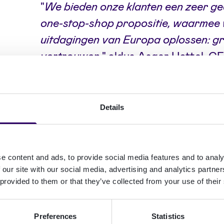
"
We bieden onze klanten een zeer g
one-stop-shop propositie, waarmee 
uitdagingen van Europa oplossen: gr
vertrouwen
," aldus Asger Hattel, CE
hadden we een gerenommeerde scale
ervaring combineert met technische 
vermogen om zowel een kortere time-
Details
methoden te stimuleren, met alle toolk
heeft. Naast de indrukwekkende tec
productexpertise van Emma, is er een
e content and ads, to provide social media features and to analy
Haar bewezen vermogen om goed pre
 our site with our social media, advertising and analytics partn
 provided to them or that they’ve collected from your use of their
verschillende regio's te versterken 
essentieel om Signicat naar een hoger
Preferences
Statistics
schaalvergrotingstraject
.”