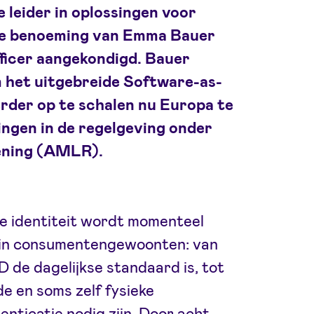
 leider in oplossingen voor
g de benoeming van Emma Bauer
fficer aangekondigd. Bauer
m het uitgebreide Software-as-
rder op te schalen nu Europa te
ingen in de regelgeving onder
ening (AMLR).
e identiteit wordt momenteel
 in consumentengewoonten: van
D de dagelijkse standaard is, tot
e en soms zelf fysieke
nticatie nodig zijn. Door acht