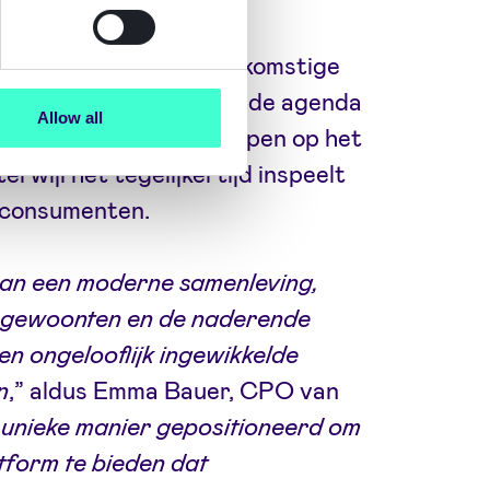
e uitvoering van de toekomstige
 tijd waarin AI hoog op de agenda
Allow all
latform voorop blijft lopen op het
erwijl het tegelijkertijd inspeelt
 consumenten.
t van een moderne samenleving,
ngewoonten en de naderende
n ongelooflijk ingewikkelde
n
,” aldus Emma Bauer, CPO van
n unieke manier gepositioneerd om
atform te bieden dat