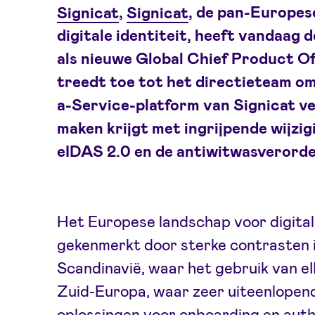
Signicat
,
Signicat
, de pan-Europese
digitale identiteit, heeft vandaa
als nieuwe Global Chief Product O
treedt toe tot het directieteam o
a-Service-platform van Signicat ve
maken krijgt met ingrijpende wijzig
eIDAS 2.0 en de antiwitwasverord
Het Europese landschap voor digital
gekenmerkt door sterke contrasten
Scandinavië, waar het gebruik van eI
Zuid-Europa, waar zeer uiteenlopend
oplossingen voor onboarding en authe