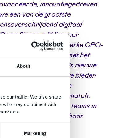
eavanceerde, innovatiegedreven
we een van de grootste
ensoverschrijdend digitaal
O van Signicat. "
Hiervoor
-up leider nodig die sterke CPO-
wortels. Een persoon met het
to-market, innovatie als nieuwe
About
its die het AI-tijdperk te bieden
hnische achtergrond en
 zeer sterke culturele match.
se our traffic. We also share
sterende, verspreide teams in
ers who may combine it with
 services.
en aan te sturen, maakt haar
 niveau te tillen in ons
Marketing