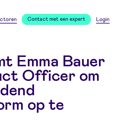
Contact met een expert
ctoren
Login
emt Emma Bauer
uct Officer om
jdend
form op te