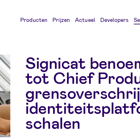
Producten
Prijzen
Actueel
Developers
Se
Signicat beno
tot Chief Prod
grensoverschri
identiteitsplat
schalen