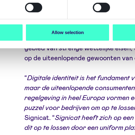
Als CPO zal Bauer zich richten op d
productstrategie van Signicat in een
Allow selection
staat. Ze zal ervoor zorgen dat het p
gebied van strenge wettelijke eisen, t
op de uiteenlopende gewoonten van
“
Digitale identiteit is het fundamen
maar de uiteenlopende consumente
regelgeving in heel Europa vormen ee
puzzel voor bedrijven om op te losse
Signicat. “
Signicat heeft zich op ee
dit op te lossen door een uniform pl