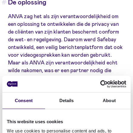
De oplossing
ANVA zag het als zijn verantwoordelijkheid om
een oplossing te ontwikkelen die de privacy van
de cliënten van zijn klanten beschermt conform
de wet- en regelgeving. Daarom werd Safebay
ontwikkeld, een veilig berichtenplatform dat ook
voor videogesprekken kan worden gebruikt.
Maar als ANVA zijn verantwoordelijkheid echt
wilde nakomen, was er een partner nodig die
Safebay kon voorzien van een eenvoudige, veilige
authenticatiemethode voor verificatie van
afzender en ontvanger.
Consent
Details
About
ANVA selecteerde Rabo eBusiness, een
samenwerkingsverband van Rabobank en
This website uses cookies
Signicat, de enige Digital Identity Service
Provider die kon helpen bij digitalisering van het
We use cookies to personalise content and ads, to