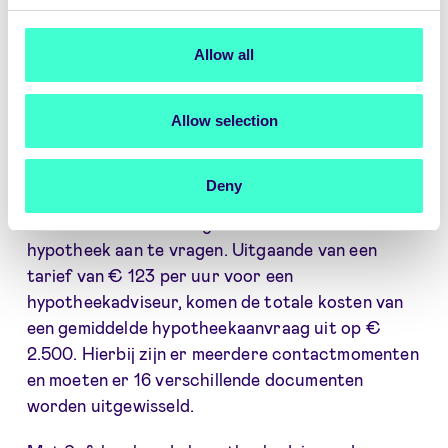
Sinds de implementatie in augustus 2018 heeft
ANVA gemerkt dat klanten onmiddellijk voordeel
Allow all
ondervinden van de authenticatieservice. De
daling in kosten en tijd verschilt per type proces
Allow selection
en per type klant. Om dit aan te tonen nemen we
een van de hypotheekadviseurs die klant is bij
ANVA als voorbeeld.
Deny
In Nederland kost het gemiddeld 21 uur om een
hypotheek aan te vragen. Uitgaande van een
tarief van € 123 per uur voor een
hypotheekadviseur, komen de totale kosten van
een gemiddelde hypotheekaanvraag uit op €
2.500. Hierbij zijn er meerdere contactmomenten
en moeten er 16 verschillende documenten
worden uitgewisseld.