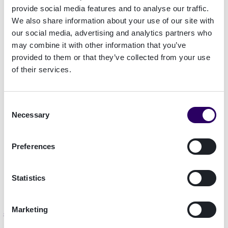
proces voor identiteitsverificatie. Rabo
provide social media features and to analyse our traffic.
eBusiness is bovendien de enige provider waarbij
We also share information about your use of our site with
our social media, advertising and analytics partners who
cliënten voor digitale onboarding, aanmelding en
may combine it with other information that you’ve
ondertekening gebruik kunnen maken van nieuwe
provided to them or that they’ve collected from your use
digitale identificatiemethoden zoals iDIN, een
of their services.
door de banken ontwikkelde elektronische ID in
Nederland.
Consent
ANVA was in staat om het authenticatieplatform
Necessary
Selection
met behulp van één API in Safebay te integreren.
Gebruikers van de Safebay-app kunnen zich
Preferences
eenvoudig met hun bestaande iDIN-gegevens
identificeren om te bewijzen dat ze zijn wie ze
zeggen.
Statistics
Marketing
De resultaten