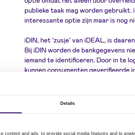
optie omdat het alleen door overheid
publieke taak mag worden gebruikt. 
interessante optie zijn maar is nog n
iDIN, het ‘zusje’ van iDEAL, is daar
Bij iDIN worden de bankgegevens nie
iemand te identificeren. Door in te l
kunnen consumenten geverifieerde i
hun leeftijd. Het proces is super een
afgerond. Bovendien is iedereen gew
loggen bij internetbankieren. Doord
Details
geverifieerde identiteitsgegevens, v
van minderjarigen. Steeds meer Ned
bekend met iDIN, op jaarbasis vinden
e content and ads, to provide social media features and to analy