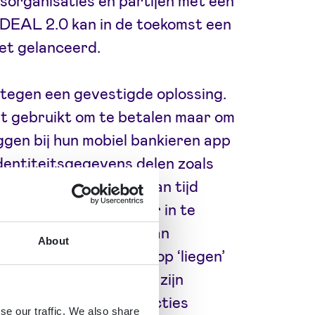
sorganisaties en partijen met een
iDEAL 2.0 kan in de toekomst een
iet gelanceerd.
entegen een gevestigde oplossing.
t gebruikt om te betalen maar om
oggen bij hun mobiel bankieren app
dentiteitsgegevens delen zoals
voudig en in een mum van tijd
end om op deze manier in te
at iDIN gebruikmaakt van
About
ermindert het de kans op ‘liegen’
erlandse consumenten zijn
 er al miljoenen transacties
se our traffic. We also share