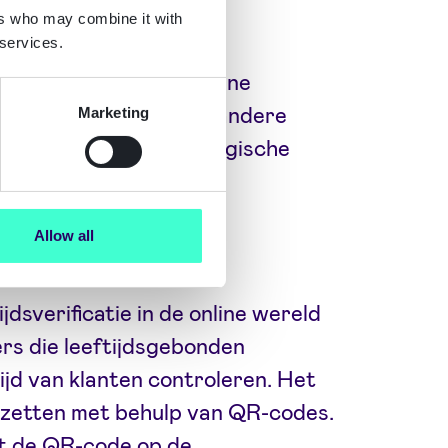
ers who may combine it with
 services.
kansrijk middel voor online
t InnoValor een aantal andere
Marketing
nnen zijn, zoals het Belgische
temonnee’ van IRMA.
Allow all
e’ retail
ijdsverificatie in de online wereld
lers die leeftijdsgebonden
jd van klanten controleren. Het
te zetten met behulp van QR-codes.
ant de QR-code op de