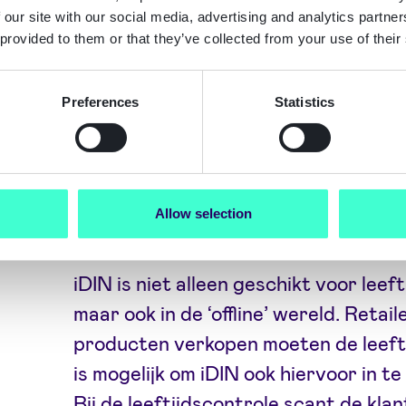
plaats.
 our site with our social media, advertising and analytics partn
 provided to them or that they’ve collected from your use of their
InnoValor wijst iDIN dan ook aan als 
leeftijdsverificatie. Naast iDIN noem
Preferences
Statistics
eID’s die hiervoor geschikt zouden ku
itsme en de ‘digitale identiteitspor
Allow selection
iDIN-leeftijdsverificatie in de ‘offlin
iDIN is niet alleen geschikt voor leeft
maar ook in de ‘offline’ wereld. Retai
producten verkopen moeten de leefti
is mogelijk om iDIN ook hiervoor in 
Bij de leeftijdscontrole scant de kl