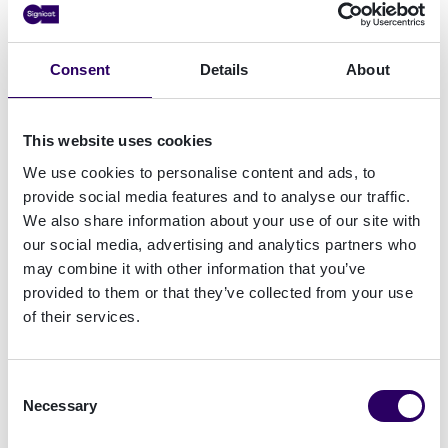
bedreigingen.
Dit betekent onder andere dat het proces voor
Consent
Details
About
het onboarden en identificeren van nieuwe
kredietnemers altijd betrouwbaar en beschikbaar
This website uses cookies
moet zijn. Signicat levert bedrijfskritische
diensten aan Europa's grootste bedrijven en
We use cookies to personalise content and ads, to
voldoet al aan de strengste normen voor ICT-
provide social media features and to analyse our traffic.
We also share information about your use of our site with
risicomanagement, incidentrapportage en
our social media, advertising and analytics partners who
toezicht op diensten van derden, waaronder
may combine it with other information that you’ve
ISO/IEC 27001 en SOC2.
provided to them or that they’ve collected from your use
of their services.
AVG
De Algemene verordening gegevensbescherming
(AVG) is al ruim zes jaar van kracht, maar
Consent
daardoor niet minder relevant.
Necessary
Selection
Mobiliteitsaanbieders verzamelen en verwerken