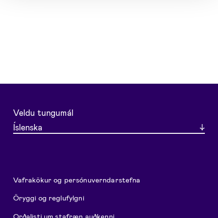
Veldu tungumál
Íslenska
Vafrakökur og persónuverndarstefna
Öryggi og reglufylgni
Orðalisti um stafræn auðkenni