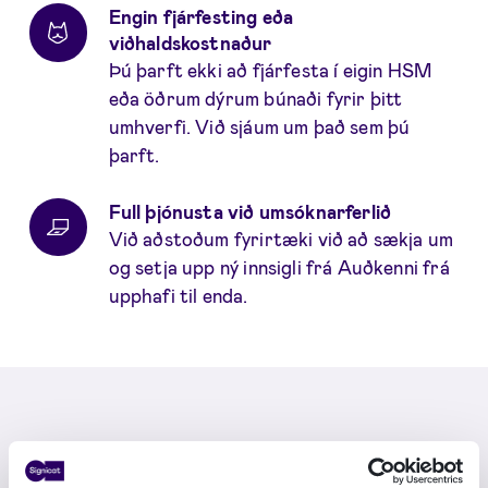
Engin fjárfesting eða
viðhaldskostnaður
Þú þarft ekki að fjárfesta í eigin HSM
eða öðrum dýrum búnaði fyrir þitt
umhverfi. Við sjáum um það sem þú
þarft.
Full þjónusta við umsóknarferlið
Við aðstoðum fyrirtæki við að sækja um
og setja upp ný innsigli frá Auðkenni frá
upphafi til enda.