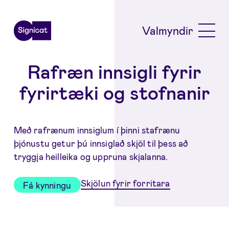
Skip to main content
Valmyndir
Rafræn innsigli fyrir
fyrirtæki og stofnanir
Með rafrænum innsiglum í þinni stafrænu
þjónustu getur þú innsiglað skjöl til þess að
tryggja heilleika og uppruna skjalanna.
Skjölun fyrir forritara
Fá kynningu