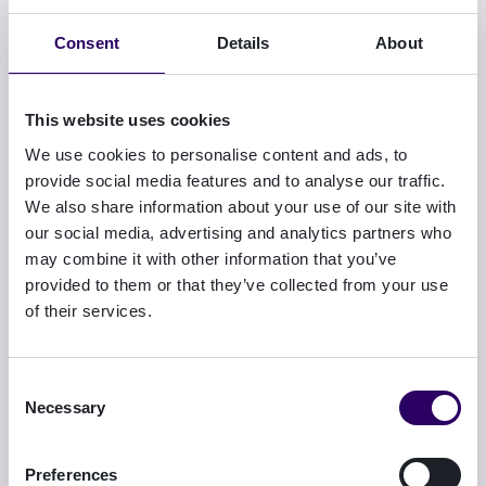
Consent
Details
About
This website uses cookies
We use cookies to personalise content and ads, to
provide social media features and to analyse our traffic.
We also share information about your use of our site with
our social media, advertising and analytics partners who
may combine it with other information that you’ve
provided to them or that they’ve collected from your use
of their services.
Eiginleikar sem þú færð með Dokobit
Consent
Necessary
Selection
Heilleiki gagna
↓
Uppruni gagna
↓
Preferences