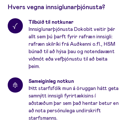
Hvers vegna innsiglunarþjónusta?
Tilbúið til notkunar
Innsiglunarþjónusta Dokobit veitir þér
allt sem þú þarft fyrir rafræn innsigli:
rafræn skilríki frá Auðkenni o.fl., HSM
búnað til að hýsa þau og notendavænt
viðmót eða vefþjónustu til að beita
þeim.
Sameiginleg notkun
Þitt starfsfólk mun á öruggan hátt geta
samnýtt innsigli fyrirtækisins í
aðstæðum þar sem það hentar betur en
að nota persónulega undirskrift
starfsmanns.