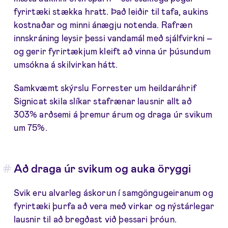
fyrirtæki stækka hratt. Það leiðir til tafa, aukins
kostnaðar og minni ánægju notenda. Rafræn
innskráning leysir þessi vandamál með sjálfvirkni –
og gerir fyrirtækjum kleift að vinna úr þúsundum
umsókna á skilvirkan hátt.
Samkvæmt skýrslu Forrester um heildaráhrif
Signicat skila slíkar stafrænar lausnir allt að
303% arðsemi á þremur árum og draga úr svikum
um 75%.
Að draga úr svikum og auka öryggi
Svik eru alvarleg áskorun í samgöngugeiranum og
fyrirtæki þurfa að vera með virkar og nýstárlegar
lausnir til að bregðast við þessari þróun.