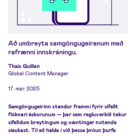
Að umbreyta samgöngugeiranum með
rafrænni innskráningu.
Thais Guillen
Global Content Manager
17. mar. 2025
Samgöngugeirinn stendur frammi fyrir sífellt
flóknari áskorunum — þar sem regluverkið tekur
sífelldum breytingum og væntingar notenda
síaukast. Til að halda í við þessa þróun þurfa