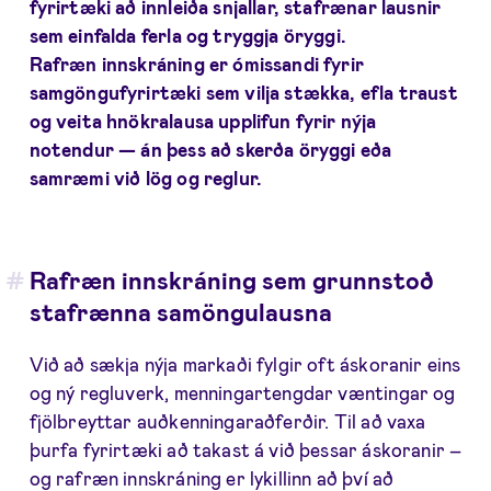
fyrirtæki að innleiða snjallar, stafrænar lausnir
sem einfalda ferla og tryggja öryggi.
Rafræn innskráning er ómissandi fyrir
samgöngufyrirtæki sem vilja stækka, efla traust
og veita hnökralausa upplifun fyrir nýja
notendur — án þess að skerða öryggi eða
samræmi við lög og reglur.
Rafræn innskráning sem grunnstoð
stafrænna samöngulausna
Við að sækja nýja markaði fylgir oft áskoranir eins
og ný regluverk, menningartengdar væntingar og
fjölbreyttar auðkenningaraðferðir. Til að vaxa
þurfa fyrirtæki að takast á við þessar áskoranir –
og rafræn innskráning er lykillinn að því að