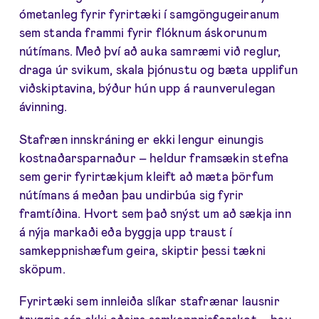
ómetanleg fyrir fyrirtæki í samgöngugeiranum
sem standa frammi fyrir flóknum áskorunum
nútímans. Með því að auka samræmi við reglur,
draga úr svikum, skala þjónustu og bæta upplifun
viðskiptavina, býður hún upp á raunverulegan
ávinning.
Stafræn innskráning er ekki lengur einungis
kostnaðarsparnaður – heldur framsækin stefna
sem gerir fyrirtækjum kleift að mæta þörfum
nútímans á meðan þau undirbúa sig fyrir
framtíðina. Hvort sem það snýst um að sækja inn
á nýja markaði eða byggja upp traust í
samkeppnishæfum geira, skiptir þessi tækni
sköpum.
Fyrirtæki sem innleiða slíkar stafrænar lausnir