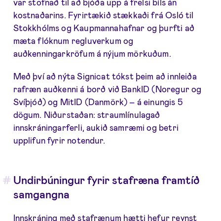
var stofnað til að bjóða upp á frelsi bíls án
kostnaðarins. Fyrirtækið stækkaði frá Osló til
Stokkhólms og Kaupmannahafnar og þurfti að
mæta flóknum regluverkum og
auðkenningarkröfum á nýjum mörkuðum.
Með því að nýta Signicat tókst þeim að innleiða
rafræn auðkenni á borð við BankID (Noregur og
Svíþjóð) og MitID (Danmörk) – á einungis 5
dögum. Niðurstaðan: straumlínulagað
innskráningarferli, aukið samræmi og betri
upplifun fyrir notendur.
Undirbúningur fyrir stafræna framtíð
samgangna
Innskráning með stafrænum hætti hefur reynst