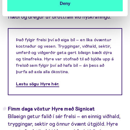
eins og sjálfvirk endurgjöf og auðkenningar sem
Deny
eru sniðnar að farsímaöppum auka notendavænt
flæði og dregur úr brottfalli við nýskráningu.
Það fylgir frelsi því að eiga bíl – en líka óvæntur
kostnaður og vesen. Tryggingar, viðhald, sektir,
umferð og viðgerðir geta gert bíleign bæði dýra
og tímafreka. Hyre var stofnað til að bjóða upp á
frelsið sem fylgir því að hafa bíl – án þess að
þurfa að axla alla ókostina.
Lestu sögu Hyre hér.
Fimm daga vöxtur Hyre með Signicat
Bílaeign getur falið í sér frelsi – en einnig viðhald,
tryggingar, sektir og önnur óvænt útgjöld. Hyre