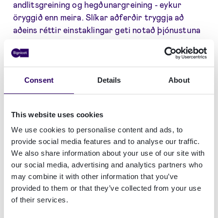
andlitsgreining og hegðunargreining - eykur
öryggið enn meira. Slíkar aðferðir tryggja að
aðeins réttir einstaklingar geti notað þjónustuna
og dregur úr svikum og tjóni.
Consent
Details
About
What if signing a contract was as easy as
tapping a screen?
This website uses cookies
We use cookies to personalise content and ads, to
“e-Signing in the Mobility Industry – A
provide social media features and to analyse our traffic.
Cross-Border Opportunity”
reveals how
We also share information about your use of our site with
to ditch the paperwork, speed up deals,
our social media, advertising and analytics partners who
may combine it with other information that you’ve
and scale without borders. Fast, secure,
provided to them or that they’ve collected from your use
and digital—this guide shows you how.
of their services.
Get the guide