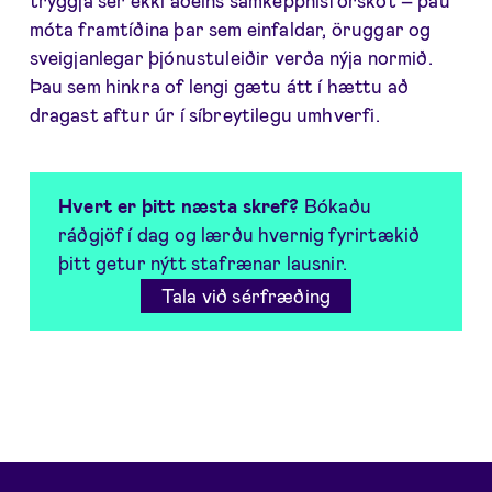
tryggja sér ekki aðeins samkeppnisforskot – þau
móta framtíðina þar sem einfaldar, öruggar og
sveigjanlegar þjónustuleiðir verða nýja normið.
Þau sem hinkra of lengi gætu átt í hættu að
dragast aftur úr í síbreytilegu umhverfi.
Hvert er þitt næsta skref?
Bókaðu
ráðgjöf í dag og lærðu hvernig fyrirtækið
þitt getur nýtt stafrænar lausnir.
Tala við sérfræðing