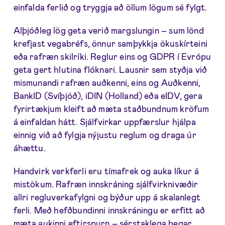
einfalda ferlið og tryggja að öllum lögum sé fylgt.
Alþjóðleg lög geta verið margslungin – sum lönd
krefjast vegabréfs, önnur samþykkja ökuskírteini
eða rafræn skilríki. Reglur eins og GDPR í Evrópu
geta gert hlutina flóknari. Lausnir sem styðja við
mismunandi rafræn auðkenni, eins og Auðkenni,
BankID (Svíþjóð), iDIN (Holland) eða eIDV, gera
fyrirtækjum kleift að mæta staðbundnum kröfum
á einfaldan hátt. Sjálfvirkar uppfærslur hjálpa
einnig við að fylgja nýjustu reglum og draga úr
áhættu.
Handvirk verkferli eru tímafrek og auka líkur á
mistökum. Rafræn innskráning sjálfvirknivæðir
allri regluverkafylgni og býður upp á skalanlegt
ferli. Með hefðbundinni innskráningu er erfitt að
mæta aukinni eftirspurn – sérstaklega þegar