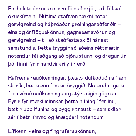
Ein helsta áskorunin eru fölsuð skjöl, t.d. fölsuð
ökuskírteini. Nútíma stafræn tækni notar
gervigreind og háþróaðar greiningaraðferðir –
eins og örflöguskönnun, gagnasamsvörun og
gervigreind – til að staðfesta skjöl nánast
samstundis. Þetta tryggir að aðeins réttmætir
notendur fái aðgang að þjónustunni og dregur úr
þörfinni fyrir handvirkri yfirferð.
Rafrænar auðkenningar, þ.e.a.s. dulkóðuð rafræn
skilríki, bæta enn frekar öryggið. Notendur geta
framvísað auðkenningu og stýrt eigin gögnum.
Fyrir fyrirtæki minnkar þetta núning í ferlinu,
bætir upplifunina og byggir traust – sem skilar
sér í betri ímynd og ánægðari notendum.
Lífkenni - eins og fingrafaraskönnun,