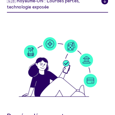
🇬🇧 Royaume-Uni : Lourdes pertes,
↓
technologie exposée