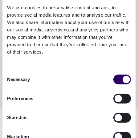
We use cookies to personalise content and ads, to
provide social media features and to analyse our traffic.
« La fraude à l'identité numérique, la prise de
We also share information about your use of our site with
contrôle de compte et la fraude à l'identité
our social media, advertising and analytics partners who
synthétique ne sont pas des menaces abstraites.
may combine it with other information that you’ve
Elles se produisent maintenant, et elles ciblent
provided to them or that they’ve collected from your use
des entreprises qui pensaient avoir mis en place
of their services.
des contrôles solides." »
—
Lisa Forte
, Partner @ Red Goat Cyber
Consent
Necessary
Security
Selection
Preferences
Statistics
Marketing