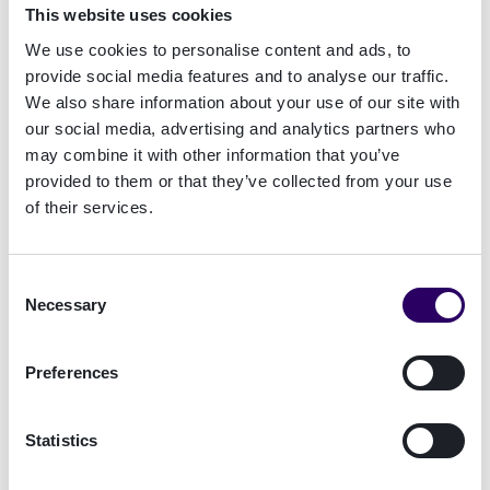
This website uses cookies
We use cookies to personalise content and ads, to
provide social media features and to analyse our traffic.
We also share information about your use of our site with
our social media, advertising and analytics partners who
may combine it with other information that you’ve
provided to them or that they’ve collected from your use
of their services.
Consent
Necessary
Selection
Preferences
QESMulti, des signatures
Statistics
électroniques qualifiées, combinées à
VideoID