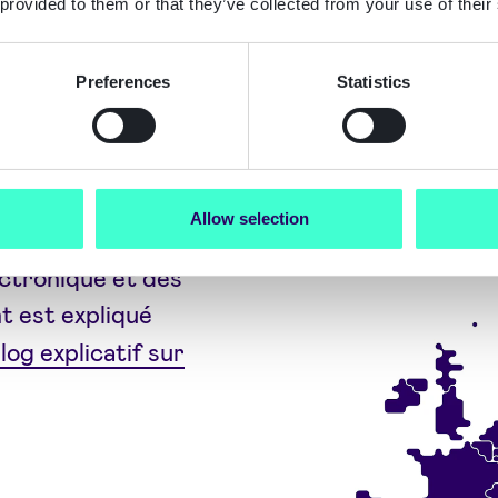
 provided to them or that they’ve collected from your use of their
 actuelles, les
ation et de
Preferences
Statistics
e. L'AMLR
e fragmentation.
ties suivront un
ec beaucoup
Allow selection
ttentes plus
ectronique et des
t est expliqué
log explicatif sur