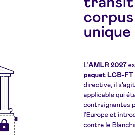
transit
corpus
unique 
L'
AMLR 2027
es
paquet LCB-FT 
directive, il s'a
applicable qui é
contraignantes po
l'Europe et intro
contre le Blanc