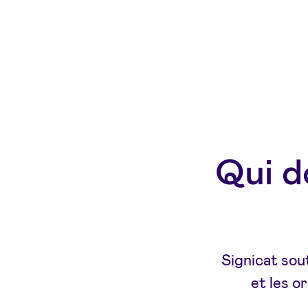
Qui d
Signicat sou
et les o