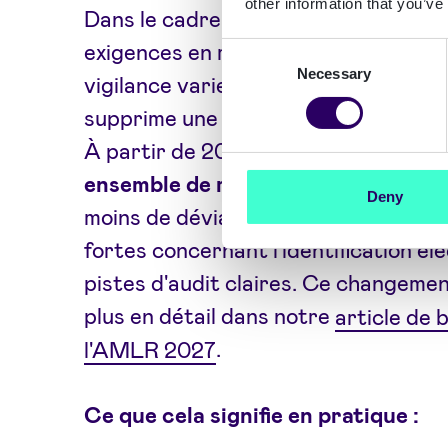
other information that you’ve
Dans le cadre des directives LCB-FT
exigences en matière d'entrée en rel
Consent
Necessary
Selection
vigilance varient d'un pays à l'autr
supprime une grande partie de cett
À partir de 2027, les entités assujet
ensemble de règles harmonisées
av
Deny
moins de déviations locales, et des a
fortes concernant l'identification él
pistes d'audit claires. Ce changemen
plus en détail dans notre
article de b
l'AMLR 2027
.
Ce que cela signifie en pratique :