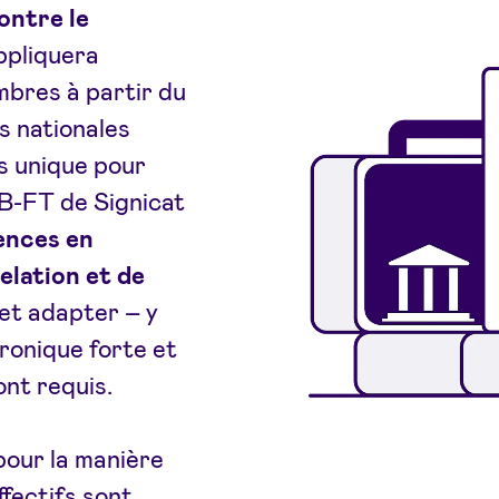
ontre le
ppliquera
mbres à partir du
s nationales
s unique pour
CB-FT de Signicat
ences en
elation et de
et adapter – y
tronique forte et
ont requis.
pour la manière
ffectifs sont