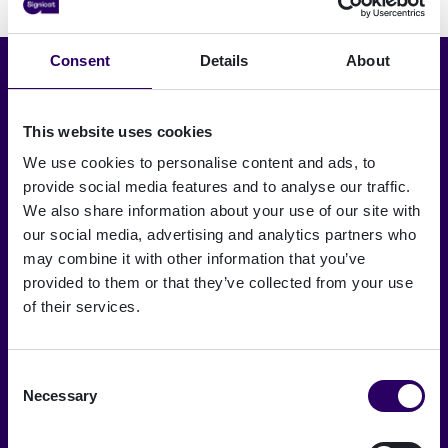
Consent
Details
About
Choisir la langue
Français
This website uses cookies
We use cookies to personalise content and ads, to
provide social media features and to analyse our traffic.
A trusted digital world
We also share information about your use of our site with
Signicat fournit les plus hauts niveaux
our social media, advertising and analytics partners who
de sécurité et de conformité.
may combine it with other information that you’ve
→
provided to them or that they’ve collected from your use
of their services.
Consent
À propos de Signicat
Necessary
Selection
Carrières