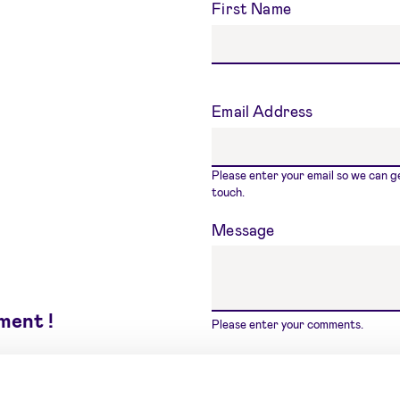
First Name
Email Address
Please enter your email so we can ge
touch.
Message
ment !
Please enter your comments.
en identité
Contact us