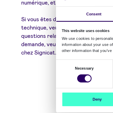
numérique, et nous vous répondrons
Consent
Si vous êtes déjà client et que vous
technique, veuillez
contacter le sup
This website uses cookies
questions relatives à la facturation
We use cookies to personalis
demande, veuillez vous adresser à v
information about your use of
other information that you’ve
chez Signicat.
Consent
Necessary
Selection
Deny