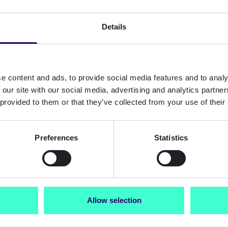
 rapidement.
Details
 avez une question
port
. Pour les
 ou pour toute autre
e content and ads, to provide social media features and to analy
otre contact habituel
 our site with our social media, advertising and analytics partn
 provided to them or that they’ve collected from your use of their
Preferences
Statistics
Allow selection