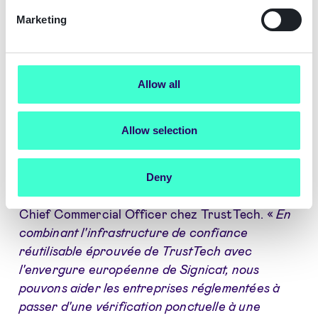
entrée en relation plus rapide, une sécurité sans
Marketing
mot de passe et une réduction des contrôles
répétés à travers les systèmes internes, les
réseaux de partenaires et les chaînes
Allow all
d'approvisionnement.
«
Les clients, les employés et les partenaires ne
Allow selection
devraient pas avoir à prouver qui ils sont encore
et encore, et les institutions ne peuvent pas se
permettre de reconstruire la confiance à partir
Deny
de zéro à chaque fois,
» a déclaré Rens Pennings,
Chief Commercial Officer chez TrustTech. «
En
combinant l'infrastructure de confiance
réutilisable éprouvée de TrustTech avec
l'envergure européenne de Signicat, nous
pouvons aider les entreprises réglementées à
passer d'une vérification ponctuelle à une