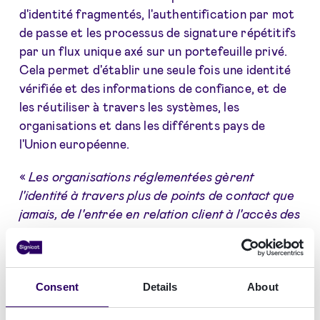
d'identité fragmentés, l'authentification par mot
de passe et les processus de signature répétitifs
par un flux unique axé sur un portefeuille privé.
Cela permet d'établir une seule fois une identité
vérifiée et des informations de confiance, et de
les réutiliser à travers les systèmes, les
organisations et dans les différents pays de
l'Union européenne.
«
Les organisations réglementées gèrent
l'identité à travers plus de points de contact que
jamais, de l'entrée en relation client à l'accès des
employés, en passant par les contrôles des
partenaires et la signature électronique,
» a
déclaré Thijs Vink, Chief of Enterprise Central &
Consent
Details
About
Southern Europe chez Signicat. «
Les
portefeuilles privés leur offrent aujourd'hui un