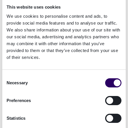
moyen pratique de rassembler ces parcours,
This website uses cookies
plutôt que d'attendre que l'écosystème public
We use cookies to personalise content and ads, to
plus large des portefeuilles n'arrive à maturité.
provide social media features and to analyse our traffic.
En nous associant à TrustTech, nous pouvons
We also share information about your use of our site with
aider les entreprises à créer des expériences
our social media, advertising and analytics partners who
d'identité de confiance plus faciles à gérer, plus
may combine it with other information that you’ve
sûres à utiliser et prêtes à être déployées à
provided to them or that they’ve collected from your use
travers l'Europe.
»
of their services.
Le partenariat se concentrera dans un premier
temps sur les services financiers, le
Consent
gouvernement, la santé et l'industrie
Necessary
Selection
pharmaceutique. Plutôt que d'attendre les
futurs portefeuilles imposés par les
Preferences
gouvernements, ces organisations déploient de
plus en plus de portefeuilles privés conformes et
Statistics
prêts pour l'UE à l'intention de leurs employés et
de leurs clients. Cette approche permet une