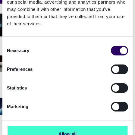
our social media, advertising and analytics partners who
may combine it with other information that you’ve
provided to them or that they’ve collected from your use
Article du blog
of their services.
Qu'est ce que la Customer Due
Diligence et comment elle contribue à
la gestion du risque ?
Consent
Necessary
Selection
Article du blog
Due Diligence et KYC : définition,
Preferences
impact et leur importance
Statistics
Article du blog
Marketing
5ème directive LCB FT : la nouvelle loi
AML
Allow all