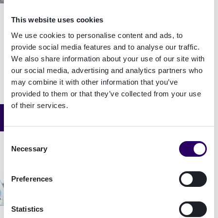
règles KYC/AML
This website uses cookies
We use cookies to personalise content and ads, to
Article du blog
provide social media features and to analyse our traffic.
Comment vérifier une carte d'identité
We also share information about your use of our site with
?
our social media, advertising and analytics partners who
may combine it with other information that you’ve
provided to them or that they’ve collected from your use
of their services.
Article du blog
Comment fonctionne le contrôle et la
vérification d’identité en ligne?
Consent
Necessary
Selection
Article du blog
Preferences
Signature électronique avancée :
définition et cas d’usages
Statistics