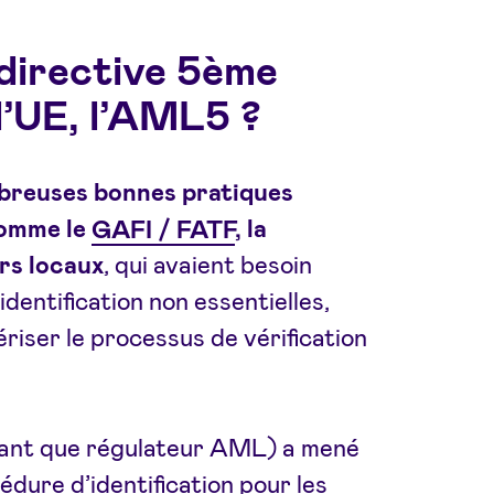
a directive 5ème
l’UE, l’AML5 ?
breuses bonnes pratiques
comme le
GAFI / FATF
, la
rs locaux
, qui avaient besoin
dentification non essentielles,
iser le processus de vérification
 tant que régulateur AML) a mené
édure d’identification pour les