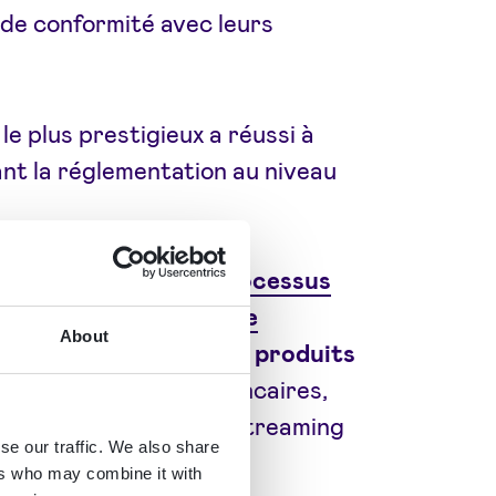
 de conformité avec leurs
le plus prestigieux a réussi à
nt la réglementation au niveau
aucun cas, pour un
processus
 ou photos ne respecte
About
ective AML5 d’achat de produits
e nouveaux comptes bancaires,
, où la technologie de streaming
se our traffic. We also share
ers who may combine it with