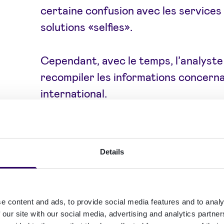
certaine confusion avec les services
solutions «selfies».
Cependant, avec le temps, l’analyste 
recompiler les informations concerna
international.
Bien entendu, ils ont décidé que,
en 
KYC / CDD, une solution de selfies
Details
légalement les exigences
ni la dir
à haut risque
, comme l’ouverture d
l’achat d’une assurance-vie ou 401ks
e content and ads, to provide social media features and to analy
de bout en bout est obligatoire.
 our site with our social media, advertising and analytics partn