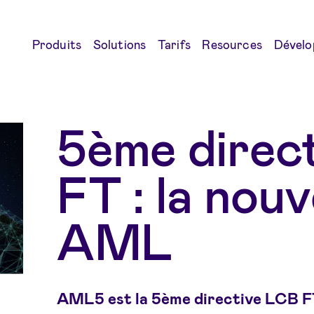
Produits
Solutions
Tarifs
Resources
Dévelo
5ème direc
FT : la nouve
AML
AML5 est la 5ème directive LCB FT 