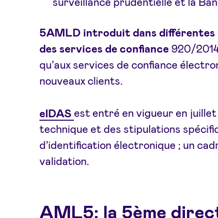
surveillance prudentielle et la B
5AMLD introduit dans différentes 
des services de confiance
920/201
qu’aux services de confiance électron
nouveaux clients.
eIDAS
est entré en vigueur en juill
technique et des stipulations spécifi
d’identification électronique ; un ca
validation.
AML5: la 5ème direct