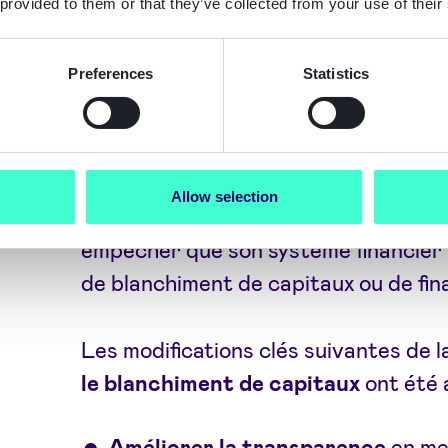
 provided to them or that they’ve collected from your use of their
Les changements de l
Preferences
Statistics
anti-blanchiment de l
Les modifications apportées à la 5èm
Allow selection
considérablement amélioré la capaci
empêcher que son système financier n
de blanchiment de capitaux ou de fi
Les modifications clés suivantes de l
le blanchiment de capitaux
ont été 
Améliorer la transparence
en me