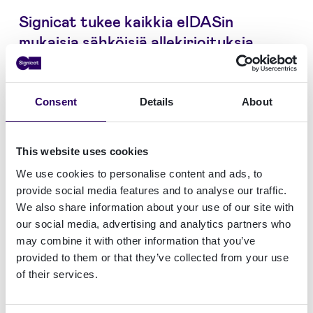
Signicat tukee kaikkia eIDASin
mukaisia sähköisiä allekirjoituksia
Signicat tukee kolmea eIDAS:n mukaista tasoa
sähköisissä allekirjoituksissa,
SES
,
AES
ja
QES
.
Consent
Details
About
Jokainen taso edustaa edellistä korkeampaa
laillisesti sitovaa allekirjoitusta, valitse omiin
tarpeisiisi ja suojaustasoosi sopiva.
This website uses cookies
We use cookies to personalise content and ads, to
provide social media features and to analyse our traffic.
SES, Normaali sähköinen allekirjoitus
↓
We also share information about your use of our site with
our social media, advertising and analytics partners who
AES, Kehittynyt sähköinen allekirjoitus
↓
may combine it with other information that you’ve
QES, Hyväksytty sähköinen allekirjoitus
provided to them or that they’ve collected from your use
↓
of their services.