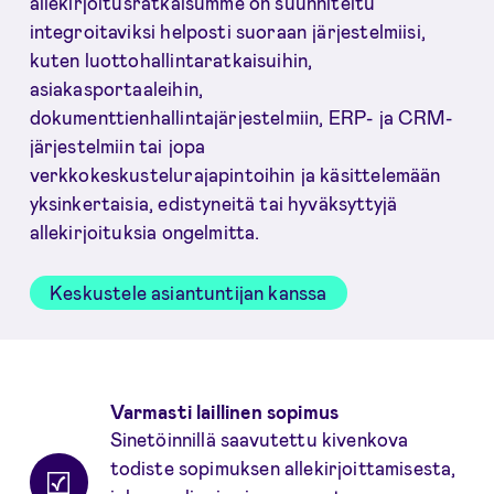
allekirjoitusratkaisumme on suunniteltu
integroitaviksi helposti suoraan järjestelmiisi,
kuten luottohallintaratkaisuihin,
asiakasportaaleihin,
dokumenttienhallintajärjestelmiin, ERP- ja CRM-
järjestelmiin tai jopa
verkkokeskustelurajapintoihin ja käsittelemään
yksinkertaisia, edistyneitä tai hyväksyttyjä
allekirjoituksia ongelmitta.
Keskustele asiantuntijan kanssa
Edut käyttäjälle
Varmasti laillinen sopimus
Sinetöinnillä saavutettu kivenkova
todiste sopimuksen allekirjoittamisesta,