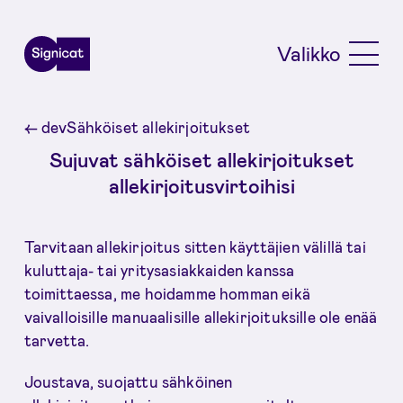
Skip to main content
Valikko
←
devSähköiset allekirjoitukset
Sujuvat sähköiset allekirjoitukset
allekirjoitusvirtoihisi
Tarvitaan allekirjoitus sitten käyttäjien välillä tai
kuluttaja- tai yritysasiakkaiden kanssa
toimittaessa, me hoidamme homman eikä
vaivalloisille manuaalisille allekirjoituksille ole enää
tarvetta.
Joustava, suojattu sähköinen