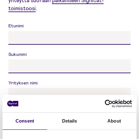
toimistoosi
.
Nimi
Etunimi
Sukunimi
Yrityksen nimi
Maa
Consent
Details
About