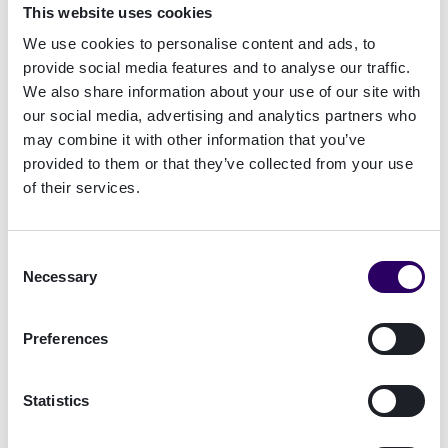
Sähköposti
This website uses cookies
We use cookies to personalise content and ads, to
provide social media features and to analyse our traffic.
We also share information about your use of our site with
Puhelinnumero
our social media, advertising and analytics partners who
may combine it with other information that you’ve
provided to them or that they’ve collected from your use
Viesti
of their services.
Consent
Necessary
Selection
Consent
Suostun vastaanottamaan päivityksiä,
tarjouksia Signicatilta ja olen lukenut
Preferences
tietosuojakäytännön
Statistics
Lähetä