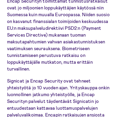
Encap Securityn toimittamat tunnistusratkaisut
ovat jo miljoonien loppukäyttäjien käytössä niin
Suomessa kuin muualla Euroopassa. Niiden suosio
on kasvanut finanssialan toimijoiden keskuudessa
EU:n maksupalveludirektiivi PSD2:n (Payment
Services Directive) mukanaan tuoman
maksutapahtumien vahvan asiakastunnistuksen
vaatimuksen seurauksena. Biometriseen
tunnistamiseen perustuva ratkaisu on
loppukäyttäjälle mutkaton, mutta erittäin
turvallinen.
Signicat ja Encap Security ovat tehneet
yhteistyötä jo 10 vuoden ajan. Yrityskauppa onkin
luonnollinen jatkumo yhteistyölle, ja Encap
Securityn palvelut täydentävät Signicatin jo
entuudestaan kattavaa luottamuspalvelujen
palveluvalikoimaa. Encapin ratkaisujen ansiosta