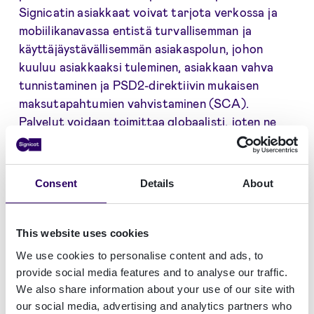
Signicatin asiakkaat voivat tarjota verkossa ja
mobiilikanavassa entistä turvallisemman ja
käyttäjäystävällisemmän asiakaspolun, johon
kuuluu asiakkaaksi tuleminen, asiakkaan vahva
tunnistaminen ja PSD2-direktiivin mukaisen
maksutapahtumien vahvistaminen (SCA).
Palvelut voidaan toimittaa globaalisti, joten ne
soveltuvat myös kansainvälisten yritysten
liiketoimintaan kanavariippumattomasti.
Consent
Details
About
“Encap Security oli aikaansa edellä jo silloin kun
yritys perustettiin tarjoamaan mobiilipohjaisia
tunnistusratkaisuja, sillä älypuhelimet eivät vielä
This website uses cookies
silloin olleet jokaisen ulottuvilla. Yritys tarjoaa
We use cookies to personalise content and ads, to
nyt kattavia ratkaisuja salasanattomaan
provide social media features and to analyse our traffic.
tunnistautumiseen ja allekirjoittamiseen, joka
We also share information about your use of our site with
vähentää esimerkiksi maksutapahtumiin liittyviä
our social media, advertising and analytics partners who