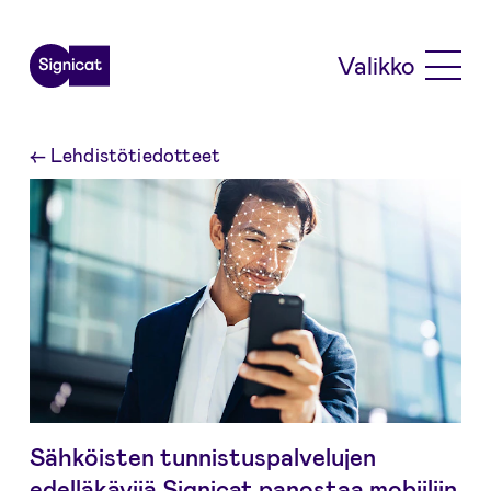
Skip to main content
Valikko
←
Lehdistötiedotteet
Sähköisten tunnistuspalvelujen
edelläkävijä Signicat panostaa mobiiliin