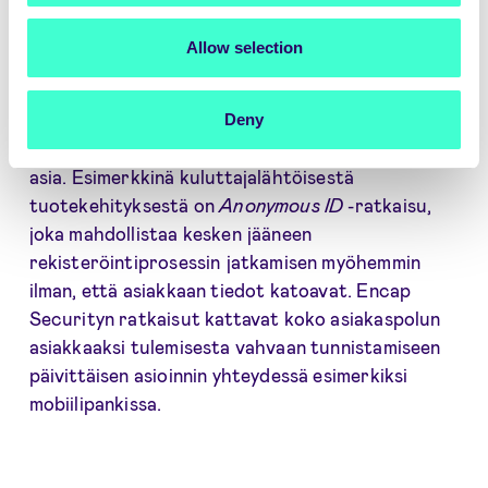
asiakaskokemusta.”
Allow selection
Encap Securityn kehittämä teknologian keskeinen
filosofia on vahvan tunnistamisen hyödyntäminen
asiakaskokemuksen parantamiseksi, kun se usein
Deny
on asiakaskokemusta heikentävä ja hankaloittava
asia. Esimerkkinä kuluttajalähtöisestä
tuotekehityksestä on
Anonymous ID
-ratkaisu,
joka mahdollistaa kesken jääneen
rekisteröintiprosessin jatkamisen myöhemmin
ilman, että asiakkaan tiedot katoavat. Encap
Securityn ratkaisut kattavat koko asiakaspolun
asiakkaaksi tulemisesta vahvaan tunnistamiseen
päivittäisen asioinnin yhteydessä esimerkiksi
mobiilipankissa.