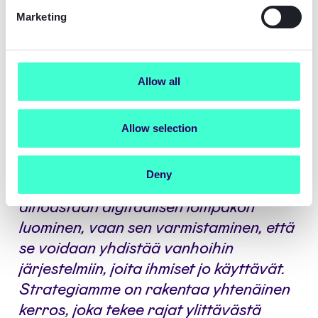
Marketing
rajapinnan tämän monimutkaisuuden hallintaan.
Lisäämällä ID Austrian Signicat avaa pääsyn
suurelle markkina-alueelle ja valmistaa
asiakkaitaan tulevaa Itävallan EU-lompakkoa
Allow all
varten. Tämä lompakko luodaan päivittämällä
nykyiset ID Austria- ja eAusweise-sovellukset
avoimen lähdekoodin Valera-
Allow selection
lompakkoteknologialla.
Deny
–
Euroopan todellinen haaste ei ole
ainoastaan digitaalisen lompakon
luominen, vaan sen varmistaminen, että
se voidaan yhdistää vanhoihin
järjestelmiin, joita ihmiset jo käyttävät.
Strategiamme on rakentaa yhtenäinen
kerros, joka tekee rajat ylittävästä