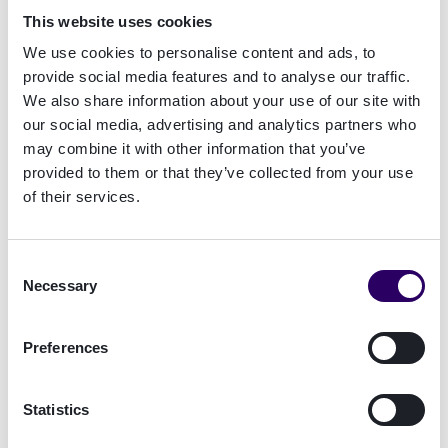
miljoonat ihmiset, kuten Itävallassa, käyttävät ja
This website uses cookies
joihin he luottavat. Samalla niiden on kuitenkin
We use cookies to personalise content and ads, to
valmistauduttava tulevaisuuden EU:n
provide social media features and to analyse our traffic.
digitaaliseen identiteettilompakkoon.
We also share information about your use of our site with
Rakennamme strategista siltaa tämän
our social media, advertising and analytics partners who
odotettavissa olevan hallitun kaaoksen yli. Näin
may combine it with other information that you’ve
esimerkiksi portugalilainen fintech-yritys voi
provided to them or that they’ve collected from your use
hyväksyä sekä portugalilaisten käyttäjien EU-
of their services.
lompakon että itävaltalaisten käyttäjien ID
Austrian, ja tulevaisuudessa myös itävaltalaisten
Consent
EU-lompakon käyttäjät.
"
Necessary
Selection
Itävallan suosittu digitaalinen tunniste nähdään
maan tulevan EU:n digitaalisen
Preferences
identiteettilompakon perustana. Signicatin
alusta, joka yhdistää jo yli 35 kansallista
Statistics
sähköistä tunnistetta ja käsittelee vuosittain yli
500 miljoonaa transaktiota, tarjoaa yhden