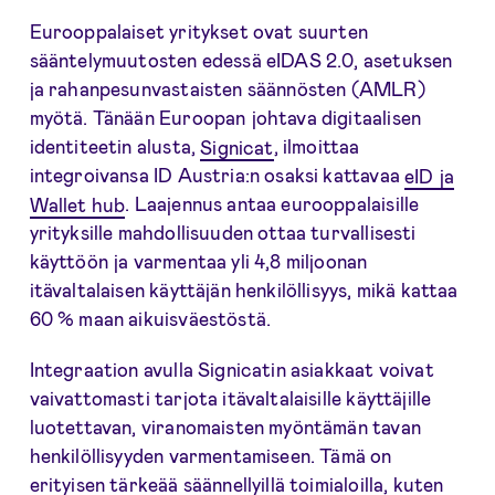
Eurooppalaiset yritykset ovat suurten
sääntelymuutosten edessä eIDAS 2.0, asetuksen
ja rahanpesunvastaisten säännösten (AMLR)
myötä. Tänään Euroopan johtava digitaalisen
identiteetin alusta,
Signicat
, ilmoittaa
integroivansa ID Austria:n osaksi kattavaa
eID ja
Wallet hub
. Laajennus antaa eurooppalaisille
yrityksille mahdollisuuden ottaa turvallisesti
käyttöön ja varmentaa yli 4,8 miljoonan
itävaltalaisen käyttäjän henkilöllisyys, mikä kattaa
60 % maan aikuisväestöstä.
Integraation avulla Signicatin asiakkaat voivat
vaivattomasti tarjota itävaltalaisille käyttäjille
luotettavan, viranomaisten myöntämän tavan
henkilöllisyyden varmentamiseen. Tämä on
erityisen tärkeää säännellyillä toimialoilla, kuten