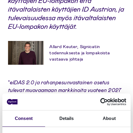
käyttäjien EU-lompakon että
itävaltalaisten käyttäjien ID Austrian, ja
tulevaisuudessa myös itävaltalaisten
EU-lompakon käyttäjät.
Allard Keuter, Signicatin
todennuksesta ja lompakoista
vastaava johtaja
"
eIDAS 2.0 ja rahanpesunvastainen asetus
tulevat muovaamaan markkinoita vuoteen 2027
mennessä, joten yritysten on valmistauduttava
monimuotoiseen ympäristöön
", sanoo Allard
Keuter, Signicatin todennuksesta ja lompakoista
Consent
Details
About
vastaava johtaja. "
Useiden vuosien ajan niiden on
tuettava kansallisia sähköisiä tunnisteita, joita