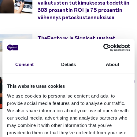
vaikutusten tutkimuksessa todettiin
303 prosentin ROI ja 75 prosentin
vähennys petoskustannuksissa
TheFactory ja Signicat uusivat
kumppanuutensa edistääkseen kasvua
Norjan startup-ekosysteemissä
Consent
Details
About
Buildbite tuo vahvan tunnistautumisen
This website uses cookies
osaksi rakennusprojektin
projektinhallintaa ja vahvistaa tällä
We use cookies to personalise content and ads, to
tavalla osapuolten välistä luottamusta
provide social media features and to analyse our traffic.
rakennusalalla
We also share information about your use of our site with
our social media, advertising and analytics partners who
may combine it with other information that you’ve
Signicat ja Efecte yhteistyöhön
provided to them or that they’ve collected from your use
tavoitteena minimoida etätyön tuomia