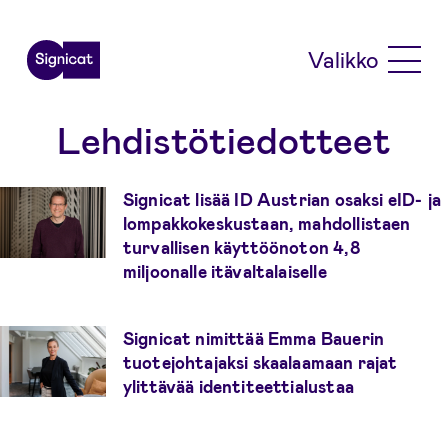
Skip to main content
Valikko
Lehdistötiedotteet
Signicat lisää ID Austrian osaksi eID- ja
lompakkokeskustaan, mahdollistaen
turvallisen käyttöönoton 4,8
miljoonalle itävaltalaiselle
Signicat nimittää Emma Bauerin
tuotejohtajaksi skaalaamaan rajat
ylittävää identiteettialustaa