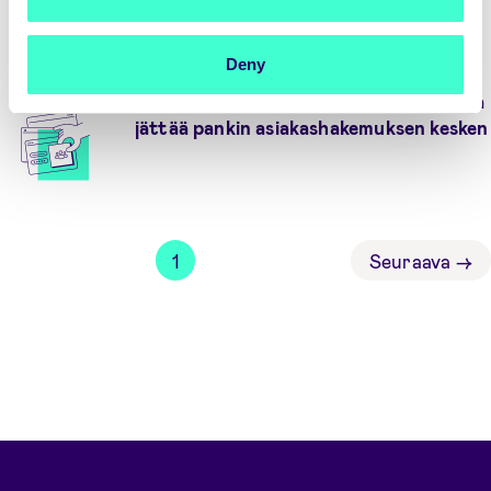
identiteettiteknologiayrityksen
Sphonicin
Deny
Ennätysmäärä eurooppalaisia kuluttajia
jättää pankin asiakashakemuksen kesken
1
Seuraava
→